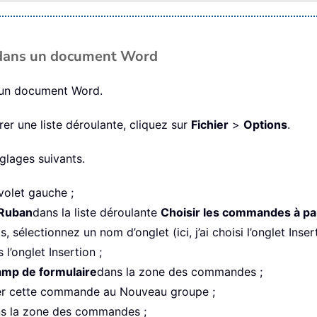
e dans un document Word
s un document Word.
er une liste déroulante, cliquez sur
Fichier
>
Options
.
églages suivants.
volet gauche ;
Ruban
dans la liste déroulante
Choisir les commandes à par
, sélectionnez un nom d’onglet (ici, j’ai choisi l’onglet Inse
’onglet Insertion ;
amp de formulaire
dans la zone des commandes ;
er cette commande au Nouveau groupe ;
s la zone des commandes ;