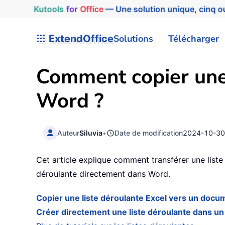
Kutools
for
Office
— Une solution unique, cinq ou
ExtendOffice
Solutions
Télécharger
Comment copier une
Word ?
Auteur
Siluvia
•
Date de modification
2024-10-3
Cet article explique comment transférer une list
déroulante directement dans Word.
Copier une liste déroulante Excel vers un doc
Créer directement une liste déroulante dans 