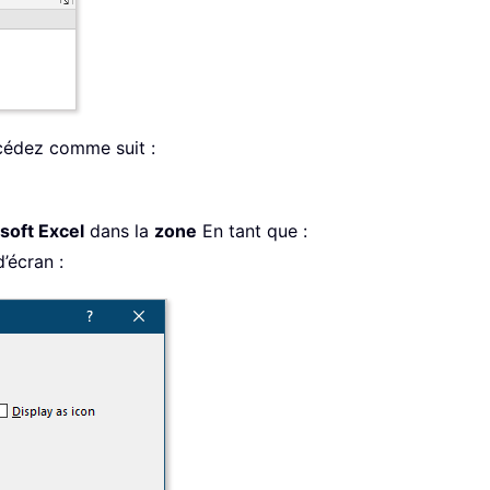
cédez comme suit :
osoft Excel
dans la
zone
En tant que :
d’écran :