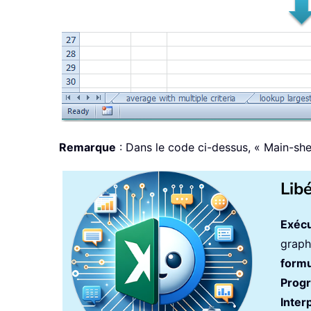
Remarque
: Dans le code ci-dessus, « Main-shee
Lib
Exécu
graph
formu
Prog
Inter