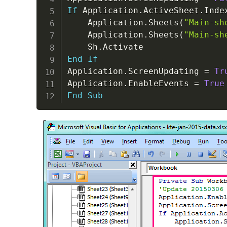
If
 Application
.
ActiveSheet
.
Inde
    Application
.
Sheets
(
"Main-sh
    Application
.
Sheets
(
"Main-sh
    Sh
.
End
If
Application
.
ScreenUpdating 
=
Tr
Application
.
EnableEvents 
=
True
End
Sub