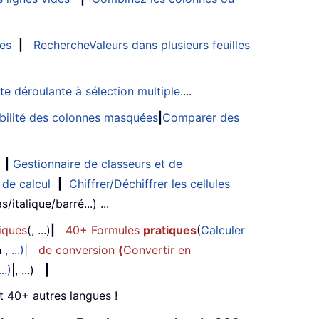
les
|
RechercheValeurs dans plusieurs feuilles
ste déroulante à sélection multiple
....
sibilité des colonnes masquées
|
Comparer des
|
Gestionnaire de classeurs et de
 de calcul
|
Chiffrer/Déchiffrer les cellules
/italique/barré...) ...
iques
(, ...)
|
40+ Formules
pratiques
(
Calculer
n
, ...)
|
de conversion
(
Convertir en
...)
|, ...)
|
et 40+ autres langues !