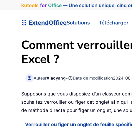
Kutools
for
Office
— Une solution unique, cinq ou
ExtendOffice
Solutions
Télécharger
Comment verrouiller 
Excel ?
Auteur
Xiaoyang
•
Date de modification
2024-08
Supposons que vous disposiez d’un classeur compr
souhaitez verrouiller ou figer cet onglet afin qu’
de méthode directe pour figer un onglet, une solu
Verrouiller ou figer un onglet de feuille spécif