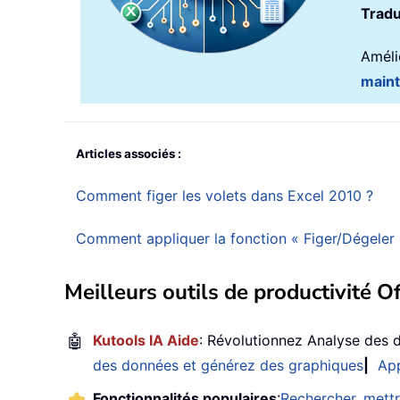
Tradu
Amélio
main
Articles associés :
Comment figer les volets dans Excel 2010 ?
Comment appliquer la fonction « Figer/Dégeler l
Meilleurs outils de productivité Of
🤖
Kutools IA Aide
: Révolutionnez Analyse des 
des données et générez des graphiques
|
App
Fonctionnalités populaires
:
Rechercher, mettr