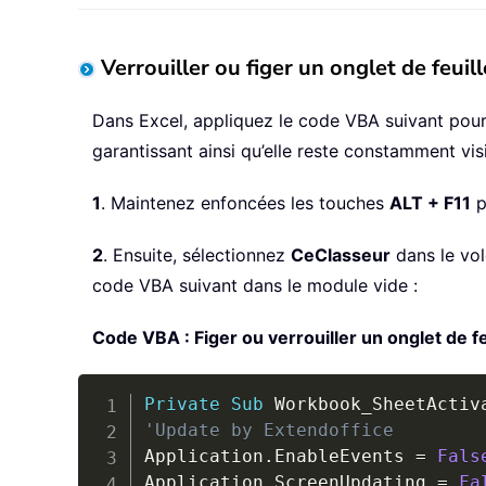
Verrouiller ou figer un onglet de feuil
Dans Excel, appliquez le code VBA suivant pour qu
garantissant ainsi qu’elle reste constamment vis
1
. Maintenez enfoncées les touches
ALT + F11
p
2
. Ensuite, sélectionnez
CeClasseur
dans le vol
code VBA suivant dans le module vide :
Code VBA : Figer ou verrouiller un onglet de fe
Private
Sub
 Workbook_SheetActiv
'Update by Extendoffice
Application
.
EnableEvents 
=
Fals
Application
.
ScreenUpdating 
=
Fa