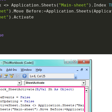
x 
<
>
 Application
.
Sheets
(
"Main-sheet"
)
.
Index 
T
eet"
)
.
Move Before
:
=
Application
.
Sheets
(
Applica
eet"
)
.
Activate

ue