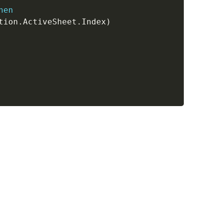
hen
tion
.
ActiveSheet
.
Index
)