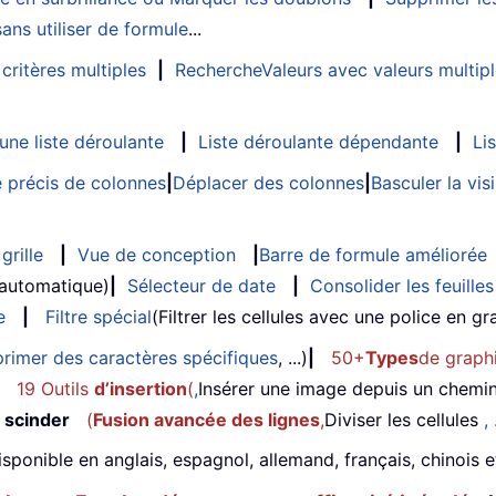
ans utiliser de formule
...
critères multiples
|
RechercheValeurs avec valeurs multip
ne liste déroulante
|
Liste déroulante dépendante
|
Li
 précis de colonnes
|
Déplacer des colonnes
|
Basculer la vi
grille
|
Vue de conception
|
Barre de formule améliorée
 automatique)
|
Sélecteur de date
|
Consolider les feuilles
e
|
Filtre spécial
(Filtrer les cellules avec une police en gras
rimer des caractères spécifiques
, ...)
|
50+
Types
de graph
19 Outils
d’insertion
(
,
Insérer une image depuis un chemi
 scinder
(
Fusion avancée des lignes
,
Diviser les cellules
, 
isponible en anglais, espagnol, allemand, français, chinois 