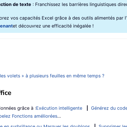
ction de texte
: Franchissez les barrières linguistiques dir
rez vos capacités Excel grâce à des outils alimentés par l’in
tenant
et découvrez une efficacité inégalée !
es volets » à plusieurs feuilles en même temps ?
fice
données grâce à :
Exécution intelligente
|
Générez du cod
elez Fonctions améliorées
…
e en surbrillance ou Marquer les doublons
|
Supprimer les