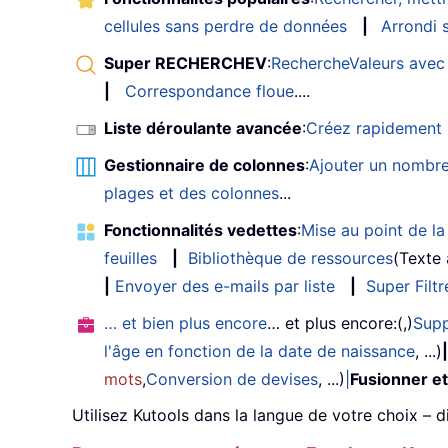
cellules sans perdre de données
|
Arrondi s
Super RECHERCHEV
:
RechercheValeurs avec 
|
Correspondance floue
....
Liste déroulante avancée
:
Créez rapidement u
Gestionnaire de colonnes
:
Ajouter un nombre
plages et des colonnes
...
Fonctionnalités vedettes
:
Mise au point de la 
feuilles
|
Bibliothèque de ressources
(Texte
|
Envoyer des e-mails par liste
|
Super Filtr
… et bien plus encore
… et plus encore:(,)
Supp
l'âge en fonction de la date de naissance
, ...)
|
mots
,
Conversion de devises
, ...)
|
Fusionner et
Utilisez Kutools dans la langue de votre choix – d