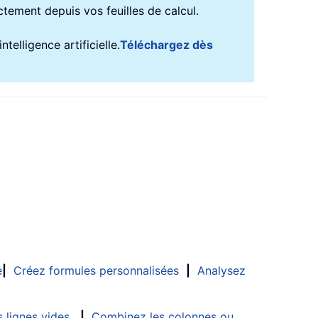
ectement depuis vos feuilles de calcul.
telligence artificielle.
Téléchargez dès
e
|
Créez formules personnalisées
|
Analysez
 lignes vides
|
Combinez les colonnes ou