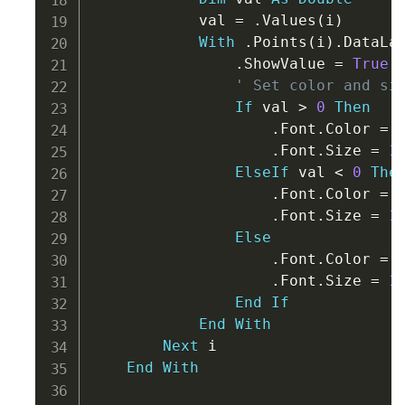
            val 
=
.
Values
(
i
)
With
.
Points
(
i
)
.
DataLab
.
ShowValue 
=
True
' Set color and si
If
 val 
>
0
Then
.
Font
.
Color 
=
 
.
Font
.
Size 
=
1
ElseIf
 val 
<
0
The
.
Font
.
Color 
=
 
.
Font
.
Size 
=
1
Else
.
Font
.
Color 
=
 
.
Font
.
Size 
=
1
End
If
End
With
Next
 i

End
With