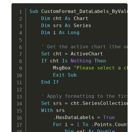
Copy
Sub
 CustomFormat_DataLabels_ByValu
Dim
 cht 
As
 Chart

Dim
 srs 
As
 Series

Dim
 i 
As
Long
' Get the active chart (the on
Set
 cht 
=
 ActiveChart

If
 cht 
Is
Nothing
Then
        MsgBox 
"Please select a ch
Exit
Sub
End
If
' Apply formatting to the firs
Set
 srs 
=
 cht
.
SeriesCollection
With
 srs

.
HasDataLabels 
=
True
For
 i 
=
1
To
.
Points
.
Count

Dim
 val 
As
Double