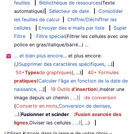
feuilles
|
Bibliothèque de ressources
(Texte
automatique)
|
Sélecteur de date
|
Consolider
les feuilles de calcul
|
Chiffrer/Déchiffrer les
cellules
|
Envoyer des e-mails par liste
|
Super
Filtre
|
Filtre spécial
(Filtrer les cellules avec une
police en gras/italique/barré...) ...
… et bien plus encore
… et plus encore:
(,)
Supprimer des caractères spécifiques
, ...)
|
50+
Types
de graphiques
(, ...)
|
40+ Formules
pratiques
(
Calculer l'âge en fonction de la date de
naissance
, ...)
|
19 Outils
d’insertion
(
,
Insérer une
image depuis un chemin
, ...)
|
de conversion
(
Convertir en mots
,
Conversion de devises
,
...)
|
Fusionner et scinder
(
Fusion avancée des
lignes
,
Diviser les cellules
, ...)
|, ...)
|
Utilisez Kutools dans la langue de votre choix –