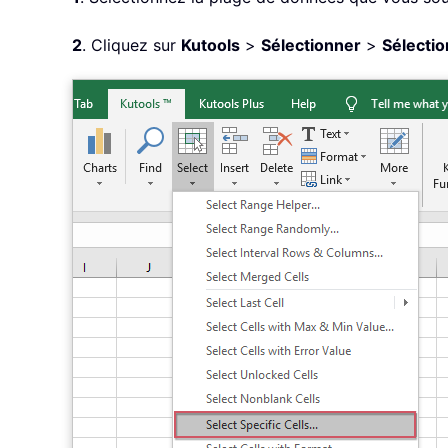
2
. Cliquez sur
Kutools
>
Sélectionner
>
Sélectio