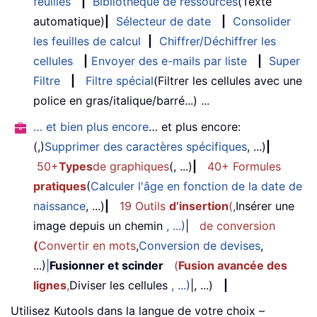
feuilles
|
Bibliothèque de ressources
(Texte
automatique)
|
Sélecteur de date
|
Consolider
les feuilles de calcul
|
Chiffrer/Déchiffrer les
cellules
|
Envoyer des e-mails par liste
|
Super
Filtre
|
Filtre spécial
(Filtrer les cellules avec une
police en gras/italique/barré...) ...
… et bien plus encore
… et plus encore:
(,)
Supprimer des caractères spécifiques
, ...)
|
50+
Types
de graphiques
(, ...)
|
40+ Formules
pratiques
(
Calculer l'âge en fonction de la date de
naissance
, ...)
|
19 Outils
d’insertion
(
,
Insérer une
image depuis un chemin
, ...)
|
de conversion
(
Convertir en mots
,
Conversion de devises
,
...)
|
Fusionner et scinder
(
Fusion avancée des
lignes
,
Diviser les cellules
, ...)
|, ...)
|
Utilisez Kutools dans la langue de votre choix –