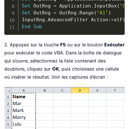
Set
 OutRng 
=
 Application
.
InputBox
(
"Ou
Set
 OutRng 
=
 OutRng
.
Range
(
"A1"
)
InputRng
.
AdvancedFilter Action
:
=
xlFil
End
Sub
2. Appuyez sur la touche
F5
ou sur le bouton
Exécuter
pour exécuter le code VBA. Dans la boîte de dialogue
qui s’ouvre, sélectionnez la liste contenant des
doublons, cliquez sur
OK
, puis choisissez une cellule
où insérer le résultat. Voir les captures d’écran :