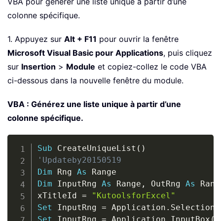
VBA pour générer une liste unique à partir d’une
colonne spécifique.
1. Appuyez sur
Alt + F11
pour ouvrir la fenêtre
Microsoft Visual Basic pour Applications
, puis cliquez
sur
Insertion
>
Module
et copiez-collez le code VBA
ci-dessous dans la nouvelle fenêtre du module.
VBA : Générez une liste unique à partir d’une
colonne spécifique.
Copy
Sub
 CreateUniqueList
(
)
'Updateby20150519
Dim
 Rng 
As
Dim
 InputRng 
As
 Range
,
 OutRng 
As
 Range
xTitleId 
=
"KutoolsforExcel"
Set
 InputRng 
=
 Application
.
Set
 InputRng 
=
 Application
.
InputBox
(
"