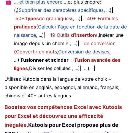
… et bien plus encore
… et plus encore:
(,)
Supprimer des caractères spécifiques
, ...)
|
50+
Types
de graphiques
(, ...)
|
40+ Formules
pratiques
(
Calculer l'âge en fonction de la date de
naissance
, ...)
|
19 Outils
d’insertion
(
,
Insérer une
image depuis un chemin
, ...)
|
de conversion
(
Convertir en mots
,
Conversion de devises
,
...)
|
Fusionner et scinder
(
Fusion avancée des
lignes
,
Diviser les cellules
, ...)
|, ...)
|
Utilisez Kutools dans la langue de votre choix –
disponible en anglais, espagnol, allemand, français,
chinois et 40+ autres langues !
Boostez vos compétences Excel avec Kutools
pour Excel et découvrez une efficacité
inégalée.
Kutools pour Excel propose plus de