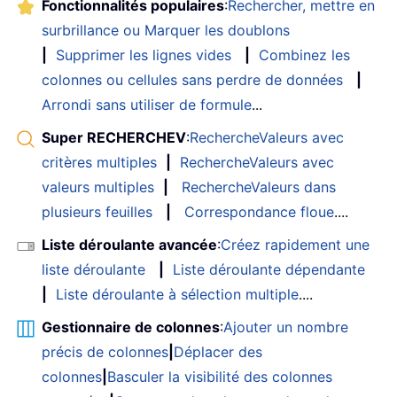
Fonctionnalités populaires
:
Rechercher, mettre en
                    tgt
.
Cells
(
r
,
 c
)
.
F
End
If
surbrillance ou Marquer les doublons
End
If
|
Supprimer les lignes vides
|
Combinez les
Next
 c

colonnes ou cellules sans perdre de données
|
Next
 r

Arrondi sans utiliser de formule
...
Super RECHERCHEV
:
RechercheValeurs avec
    MsgBox 
"Formulas copied and resto
critères multiples
|
RechercheValeurs avec
ExitHandler
:
On
Error
Resume
Next
valeurs multiples
|
RechercheValeurs dans
    Application
.
Calculation 
=
 oldCalc

plusieurs feuilles
|
Correspondance floue
....
    Application
.
EnableEvents 
=
True
Liste déroulante avancée
:
Créez rapidement une
    Application
.
ScreenUpdating 
=
True
liste déroulante
|
Liste déroulante dépendante
End
Sub
|
Liste déroulante à sélection multiple
....
Gestionnaire de colonnes
:
Ajouter un nombre
précis de colonnes
|
Déplacer des
colonnes
|
Basculer la visibilité des colonnes