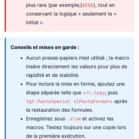
        Title
:
=
"Destination top-left 
plus rare (par exemple,)
), tout en
§EQ§
If
 addr 
=
""
Then
GoTo
 ExitHandler
conservant la logique « seulement le =
initial ».
' 3) Resolve destination referenc
Dim
 wb 
As
 Workbook
,
 ws 
As
 Workshee
On
Error
Resume
Next
Conseils et mises en garde :
Set
 wb 
=
 Application
.
Workbooks
(
wb
On
Error
GoTo
 ExitHandler

Aucun presse-papiers n’est utilisé ; la macro
If
 wb 
Is
Nothing
Then
insère directement les valeurs pour plus de
        MsgBox 
"Workbook '"
&
 wbName 
rapidité et de stabilité.
GoTo
 ExitHandler

Pour inclure la mise en forme, ajoutez une
End
If
étape séparée telle que
, puis
src.Copy
après
tgt.PasteSpecial xlPasteFormats
On
Error
Resume
Next
Set
 ws 
=
 wb
.
Worksheets
(
shName
)
la restauration des formules.
On
Error
GoTo
 ExitHandler

Enregistrez sous
et activez les
.xlsm
If
 ws 
Is
Nothing
Then
macros. Testez toujours sur une copie lors
        MsgBox 
"Worksheet '"
&
 shName
de la première exécution.