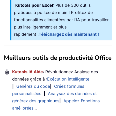
                s 
=
 src
.
Cells
(
r
,
 c
)
.
F
Kutools pour Excel
: Plus de 300 outils
' Replace only the le
pratiques à portée de main ! Profitez de
If
 Left
$
(
s
,
1
)
=
"="
fonctionnalités alimentées par l’IA pour travailler
                buf
(
r
,
 c
)
=
 s

plus intelligemment et plus
Else
                buf
(
r
,
 c
)
=
 src
.
Cells
rapidement !
Téléchargez dès maintenant !
End
If
Next
 c

Next
 r

Meilleurs outils de productivité Office
    tgt
.
Value 
=
 buf

🤖
Kutools IA Aide
: Révolutionnez Analyse des
' 5) Restore placeholders to live
données grâce à :
Exécution intelligente
For
 r 
=
1
To
 rowsCnt

For
 c 
=
1
To
 colsCnt

|
Générez du code
|
Créez formules
If
 VarType
(
tgt
.
Cells
(
r
,
 c
personnalisées
|
Analysez des données et
                s 
=
CStr
(
tgt
.
Cells
(
r
,
générez des graphiques
|
Appelez Fonctions
If
 Left
$
(
s
,
 Len
(
place
améliorées
…
                    s 
=
"="
&
 Mid
$
(
s
,