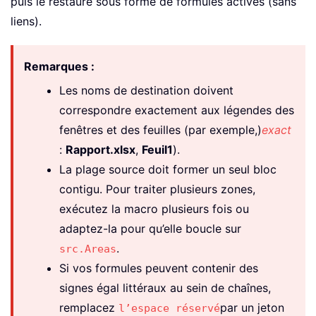
End
If
puis le restaure sous forme de formules actives (sans
liens).
    rowsCnt 
=
 src
.
Rows
.
Count

    colsCnt 
=
 src
.
Columns
.
Count

Remarques :
' 2) Get destination info WITHOUT
Les noms de destination doivent
    wbName 
=
 Application
.
InputBox
(
_
correspondre exactement aux légendes des
        Prompt
:
=
"Enter DESTINATION wo
fenêtres et des feuilles (par exemple,)
exact
        Title
:
=
"Destination workbook"
:
Rapport.xlsx
,
Feuil1
).
If
 wbName 
=
""
Then
GoTo
 ExitHand
La plage source doit former un seul bloc
contigu. Pour traiter plusieurs zones,
    shName 
=
 Application
.
InputBox
(
_
exécutez la macro plusieurs fois ou
        Prompt
:
=
"Enter DESTINATION sh
adaptez-la pour qu’elle boucle sur
        Title
:
=
"Destination sheet"
,
T
If
 shName 
=
""
Then
GoTo
 ExitHand
.
src.Areas
Si vos formules peuvent contenir des
    addr 
=
 Application
.
InputBox
(
_
signes égal littéraux au sein de chaînes,
        Prompt
:
=
"Enter top-left DESTI
remplacez
par un jeton
l’espace réservé