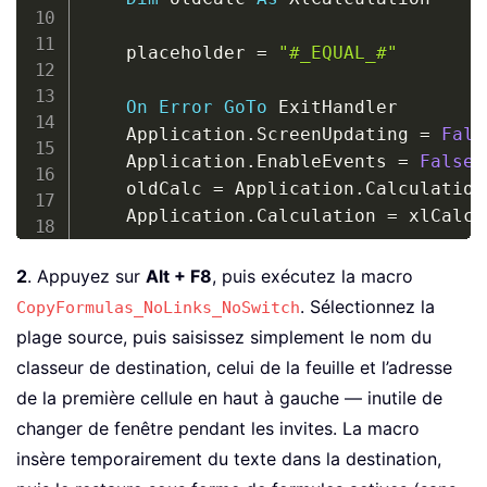
    placeholder 
=
"#_EQUAL_#"
On
Error
GoTo
 ExitHandler

    Application
.
ScreenUpdating 
=
Fals
    Application
.
EnableEvents 
=
False
    oldCalc 
=
 Application
.
Calculation

    Application
.
Calculation 
=
 xlCalcu
' 1) Pick contiguous source range
2
. Appuyez sur
Alt + F8
, puis exécutez la macro
Set
 src 
=
 Application
.
InputBox
(
_
. Sélectionnez la
CopyFormulas_NoLinks_NoSwitch
        Prompt
:
=
"Select the source ra
plage source, puis saisissez simplement le nom du
        Title
:
=
"Copy formulas without
classeur de destination, celui de la feuille et l’adresse
If
 src 
Is
Nothing
Then
GoTo
 ExitH
de la première cellule en haut à gauche — inutile de
If
 src
.
Areas
.
Count 
>
1
Then
changer de fenêtre pendant les invites. La macro
        MsgBox 
"Please select a singl
insère temporairement du texte dans la destination,
GoTo
 ExitHandler
