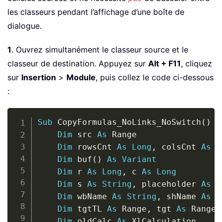
les classeurs pendant l’affichage d’une boîte de
dialogue.
1
. Ouvrez simultanément le classeur source et le
classeur de destination. Appuyez sur
Alt + F11
, cliquez
sur
Insertion
>
Module
, puis collez le code ci-dessous
:
Copy
Sub
 CopyFormulas_NoLinks_NoSwitch
(
)
Dim
 src 
As
 Range

Dim
 rowsCnt 
As
Long
,
 colsCnt 
As
L
Dim
 buf
(
)
As
Variant
Dim
 r 
As
Long
,
 c 
As
Long
Dim
 s 
As
String
,
 placeholder 
As
S
Dim
 wbName 
As
String
,
 shName 
As
S
Dim
 tgtTL 
As
 Range
,
 tgt 
As
 Range

Dim
 oldCalc 
As
 XlCalculation
