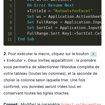
On
Error
Resume
Next
    xTitleId 
=
"KutoolsforExcel"
Set
 ws 
=
 Application
.
ActiveSheet

Set
 FullRange 
=
 Application
.
Input
Set
 SortCol 
=
 Application
.
InputBo
    FullRange
.
Sort Key1
:
=
SortCol
.
Cell
End
Sub
2
. Pour exécuter la macro, cliquez sur le bouton
« Exécuter ». Deux invites apparaîtront : la première
vous permettra de sélectionner l’étendue complète de
votre tableau (toutes les colonnes), et la seconde de
choisir la colonne selon laquelle trier. Une fois
confirmé, vos données seront triées tout en
conservant toutes les lignes intactes.
Conseil :
Modifiez le paramètre
Order1:=xlAscending