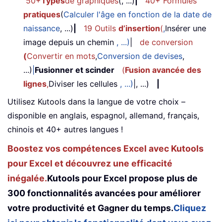
50+
Types
de graphiques
(, ...)
|
40+ Formules
pratiques
(
Calculer l'âge en fonction de la date de
naissance
, ...)
|
19 Outils
d’insertion
(
,
Insérer une
image depuis un chemin
, ...)
|
de conversion
(
Convertir en mots
,
Conversion de devises
,
...)
|
Fusionner et scinder
(
Fusion avancée des
lignes
,
Diviser les cellules
, ...)
|, ...)
|
Utilisez Kutools dans la langue de votre choix –
disponible en anglais, espagnol, allemand, français,
chinois et 40+ autres langues !
Boostez vos compétences Excel avec Kutools
pour Excel et découvrez une efficacité
inégalée.
Kutools pour Excel propose plus de
300 fonctionnalités avancées pour améliorer
votre productivité et Gagner du temps.
Cliquez