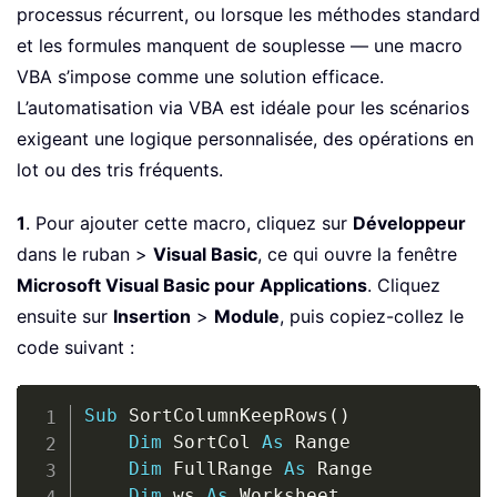
processus récurrent, ou lorsque les méthodes standard
et les formules manquent de souplesse — une macro
VBA s’impose comme une solution efficace.
L’automatisation via VBA est idéale pour les scénarios
exigeant une logique personnalisée, des opérations en
lot ou des tris fréquents.
1
. Pour ajouter cette macro, cliquez sur
Développeur
dans le ruban >
Visual Basic
, ce qui ouvre la fenêtre
Microsoft Visual Basic pour Applications
. Cliquez
ensuite sur
Insertion
>
Module
, puis copiez-collez le
code suivant :
Copy
Sub
 SortColumnKeepRows
(
)
Dim
 SortCol 
As
 Range

Dim
 FullRange 
As
 Range

Dim
 ws 
As
 Worksheet
