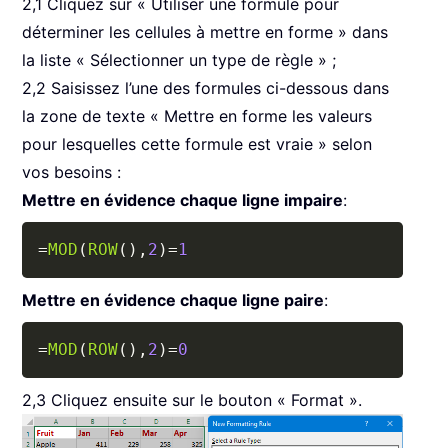
2,1 Cliquez sur « Utiliser une formule pour
déterminer les cellules à mettre en forme » dans
la liste « Sélectionner un type de règle » ;
2,2 Saisissez l’une des formules ci-dessous dans
la zone de texte « Mettre en forme les valeurs
pour lesquelles cette formule est vraie » selon
vos besoins :
Mettre en évidence chaque ligne impaire
:
Copy
=
MOD
(
ROW
(
)
,
2
)
=
1
Mettre en évidence chaque ligne paire
:
Copy
=
MOD
(
ROW
(
)
,
2
)
=
0
2,3 Cliquez ensuite sur le bouton « Format ».