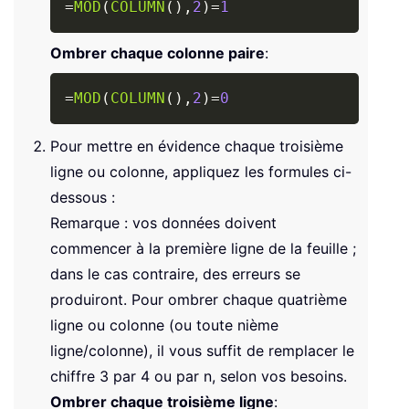
=
MOD
(
COLUMN
(
)
,
2
)
=
1
Ombrer chaque colonne paire
:
Copy
=
MOD
(
COLUMN
(
)
,
2
)
=
0
Pour mettre en évidence chaque troisième
ligne ou colonne, appliquez les formules ci-
dessous :
Remarque : vos données doivent
commencer à la première ligne de la feuille ;
dans le cas contraire, des erreurs se
produiront. Pour ombrer chaque quatrième
ligne ou colonne (ou toute nième
ligne/colonne), il vous suffit de remplacer le
chiffre 3 par 4 ou par n, selon vos besoins.
Ombrer chaque troisième ligne
: