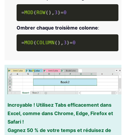
Copy
=
MOD
(
ROW
(
)
,
3
)
=
0
Ombrer chaque troisième colonne
:
Copy
=
MOD
(
COLUMN
(
)
,
3
)
=
0
Incroyable ! Utilisez Tabs efficacement dans
Excel, comme dans Chrome, Edge, Firefox et
Safari !
Gagnez 50 % de votre temps et réduisez de