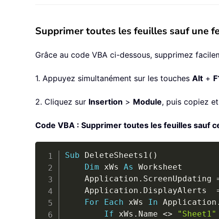
Supprimer toutes les feuilles sauf une fe
Grâce au code VBA ci-dessous, supprimez facilemen
1. Appuyez simultanément sur les touches
Alt
+
F
2. Cliquez sur
Insertion
>
Module
, puis copiez e
Code VBA : Supprimer toutes les feuilles sauf ce
Sub
 DeleteSheets1
(
)
Dim
 xWs 
As
 Worksheet

	Application
.
ScreenUpdating 
	Application
.
DisplayAlerts  
For
Each
 xWs 
In
 Application
If
 xWs
.
Name 
<
>
"Sheet1"