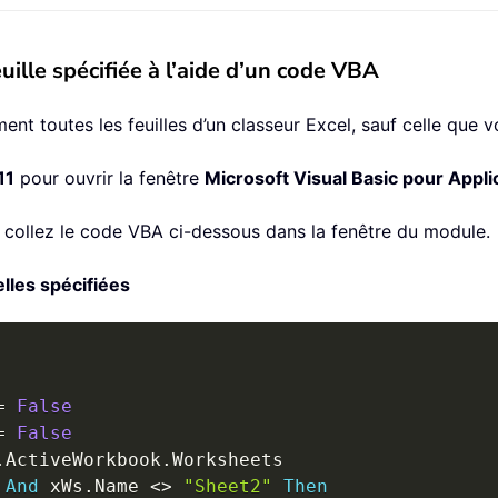
uille spécifiée à l’aide d’un code VBA
t toutes les feuilles d’un classeur Excel, sauf celle que 
11
pour ouvrir la fenêtre
Microsoft Visual Basic pour Appli
t collez le code VBA ci-dessous dans la fenêtre du module.
lles spécifiées
=
False
=
False
.
ActiveWorkbook
.
Worksheets

And
 xWs
.
Name 
<
>
"Sheet2"
Then