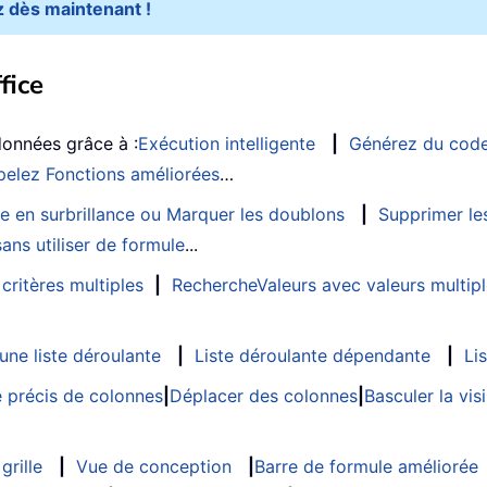
 dès maintenant !
fice
données grâce à :
Exécution intelligente
|
Générez du cod
elez Fonctions améliorées
…
e en surbrillance ou Marquer les doublons
|
Supprimer les
ans utiliser de formule
...
critères multiples
|
RechercheValeurs avec valeurs multip
ne liste déroulante
|
Liste déroulante dépendante
|
Li
 précis de colonnes
|
Déplacer des colonnes
|
Basculer la vi
grille
|
Vue de conception
|
Barre de formule améliorée