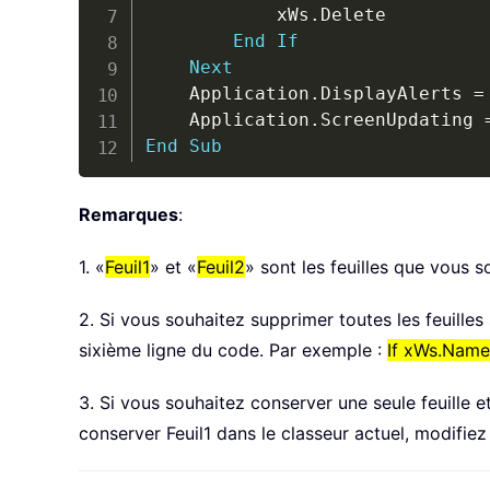
			xWs
.
Delete

End
If
Next
	Application
.
DisplayAlerts 
=
	Application
.
ScreenUpdating 
End
Sub
Remarques
:
1. «
Feuil1
» et «
Feuil2
» sont les feuilles que vous 
2. Si vous souhaitez supprimer toutes les feuilles 
sixième ligne du code. Par exemple :
If xWs.Name
3. Si vous souhaitez conserver une seule feuille 
conserver Feuil1 dans le classeur actuel, modifie