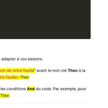
s adapter à vos besoins.
om de votre feuille
"
avant le mot-clé
Then
à la
e feuille»
Then
 les conditions
And
du code. Par exemple, pour
 Then