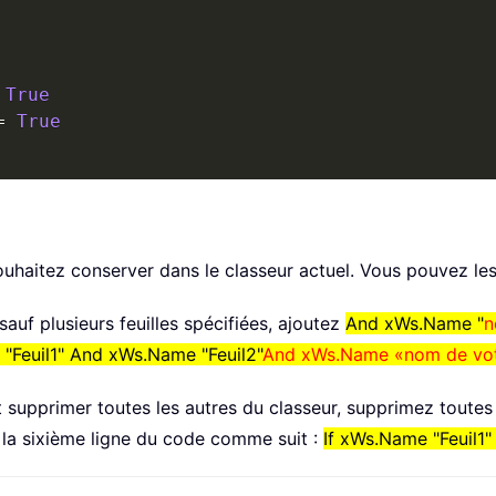
True
=
True
souhaitez conserver dans le classeur actuel. Vous pouvez le
sauf plusieurs feuilles spécifiées, ajoutez
And xWs.Name "
n
 "Feuil1" And xWs.Name "Feuil2"
And xWs.Name «nom de votr
et supprimer toutes les autres du classeur, supprimez toutes
z la sixième ligne du code comme suit :
If xWs.Name "Feuil1"