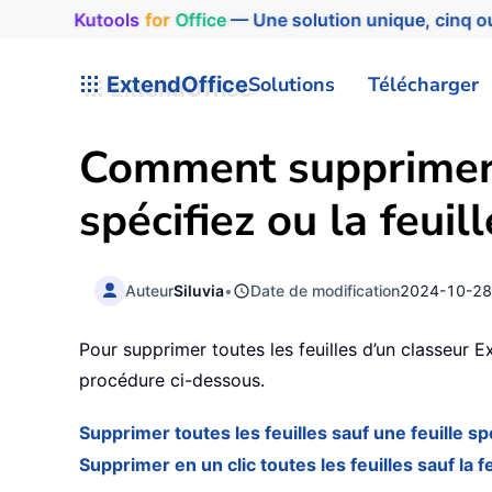
Kutools
for
Office
— Une solution unique, cinq ou
ExtendOffice
Solutions
Télécharger
Comment supprimer t
spécifiez ou la feuil
Auteur
Siluvia
•
Date de modification
2024-10-2
Pour supprimer toutes les feuilles d’un classeur Ex
procédure ci-dessous.
Supprimer toutes les feuilles sauf une feuille sp
Supprimer en un clic toutes les feuilles sauf la f