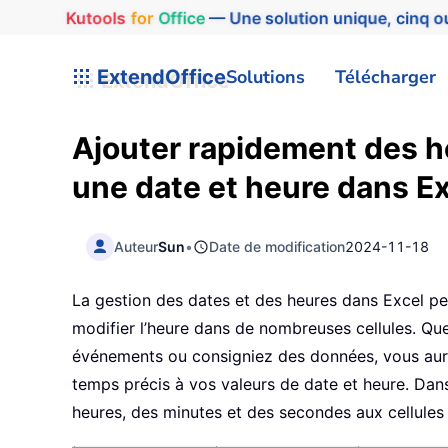
Kutools
for
Office
— Une solution unique, cinq ou
ExtendOffice
Solutions
Télécharger
Ajouter rapidement des 
une date et heure dans E
Auteur
Sun
•
Date de modification
2024-11-18
La gestion des dates et des heures dans Excel peut
modifier l’heure dans de nombreuses cellules. Que 
événements ou consigniez des données, vous aur
temps précis à vos valeurs de date et heure. Da
heures, des minutes et des secondes aux cellule