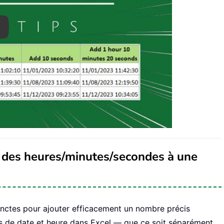
ay
r des heures/minutes/secondes à une
inctes pour ajouter efficacement un nombre précis
rs de date et heure dans Excel — que ce soit séparément