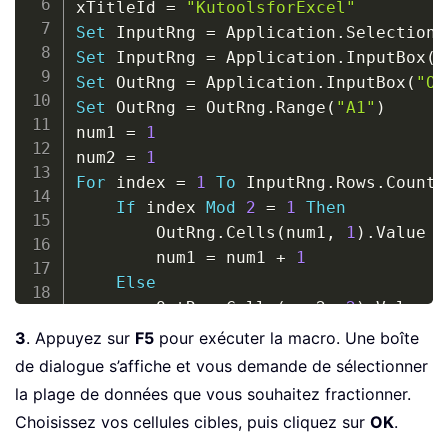
xTitleId 
=
"KutoolsforExcel"
Set
 InputRng 
=
 Application
.
Set
 InputRng 
=
 Application
.
InputBox
(
"
Set
 OutRng 
=
 Application
.
InputBox
(
"Ou
Set
 OutRng 
=
 OutRng
.
Range
(
"A1"
)
num1 
=
1
num2 
=
1
For
 index 
=
1
To
 InputRng
.
Rows
.
Count

If
 index 
Mod
2
=
1
Then
        OutRng
.
Cells
(
num1
,
1
)
.
Value 
=
        num1 
=
 num1 
+
1
Else
        OutRng
.
Cells
(
num2
,
2
)
.
Value 
=
        num2 
=
 num2 
+
1
3
. Appuyez sur
F5
pour exécuter la macro. Une boîte
End
If
de dialogue s’affiche et vous demande de sélectionner
Next
la plage de données que vous souhaitez fractionner.
End
Sub
Choisissez vos cellules cibles, puis cliquez sur
OK
.