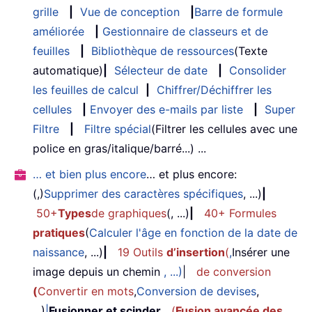
grille
|
Vue de conception
|
Barre de formule
améliorée
|
Gestionnaire de classeurs et de
feuilles
|
Bibliothèque de ressources
(Texte
automatique)
|
Sélecteur de date
|
Consolider
les feuilles de calcul
|
Chiffrer/Déchiffrer les
cellules
|
Envoyer des e-mails par liste
|
Super
Filtre
|
Filtre spécial
(Filtrer les cellules avec une
police en gras/italique/barré...) ...
… et bien plus encore
… et plus encore:
(,)
Supprimer des caractères spécifiques
, ...)
|
50+
Types
de graphiques
(, ...)
|
40+ Formules
pratiques
(
Calculer l'âge en fonction de la date de
naissance
, ...)
|
19 Outils
d’insertion
(
,
Insérer une
image depuis un chemin
, ...)
|
de conversion
(
Convertir en mots
,
Conversion de devises
,
...)
|
Fusionner et scinder
(
Fusion avancée des