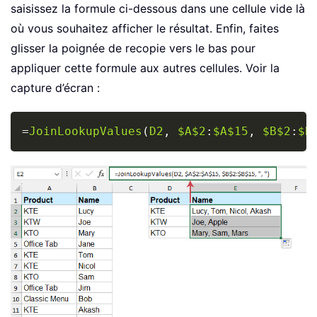
saisissez la formule ci-dessous dans une cellule vide là
où vous souhaitez afficher le résultat. Enfin, faites
glisser la poignée de recopie vers le bas pour
appliquer cette formule aux autres cellules. Voir la
capture d’écran :
Copy
=
JoinLookupValues
(
D2
,
$A$2
:
$A$15
,
$B$2
:
$B