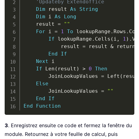
'Updateby Extendoffice
Dim
 result 
As
String
Dim
 i 
As
Long
    result 
=
""
For
 i 
=
1
To
 lookupRange
.
Rows
.
Cou
If
 lookupRange
.
Cells
(
i
,
1
)
.
Va
            result 
=
 result 
&
 returnR
End
If
Next
 i

If
 Len
(
result
)
>
0
Then
        JoinLookupValues 
=
 Left
(
resul
Else
        JoinLookupValues 
=
""
End
If
End
Function
3
. Enregistrez ensuite ce code et fermez la fenêtre du
module. Retournez à votre feuille de calcul, puis