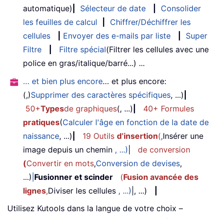
automatique)
|
Sélecteur de date
|
Consolider
les feuilles de calcul
|
Chiffrer/Déchiffrer les
cellules
|
Envoyer des e-mails par liste
|
Super
Filtre
|
Filtre spécial
(Filtrer les cellules avec une
police en gras/italique/barré...) ...
… et bien plus encore
… et plus encore:
(,)
Supprimer des caractères spécifiques
, ...)
|
50+
Types
de graphiques
(, ...)
|
40+ Formules
pratiques
(
Calculer l'âge en fonction de la date de
naissance
, ...)
|
19 Outils
d’insertion
(
,
Insérer une
image depuis un chemin
, ...)
|
de conversion
(
Convertir en mots
,
Conversion de devises
,
...)
|
Fusionner et scinder
(
Fusion avancée des
lignes
,
Diviser les cellules
, ...)
|, ...)
|
Utilisez Kutools dans la langue de votre choix –