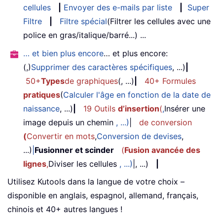
cellules
|
Envoyer des e-mails par liste
|
Super
Filtre
|
Filtre spécial
(Filtrer les cellules avec une
police en gras/italique/barré...) ...
… et bien plus encore
… et plus encore:
(,)
Supprimer des caractères spécifiques
, ...)
|
50+
Types
de graphiques
(, ...)
|
40+ Formules
pratiques
(
Calculer l'âge en fonction de la date de
naissance
, ...)
|
19 Outils
d’insertion
(
,
Insérer une
image depuis un chemin
, ...)
|
de conversion
(
Convertir en mots
,
Conversion de devises
,
...)
|
Fusionner et scinder
(
Fusion avancée des
lignes
,
Diviser les cellules
, ...)
|, ...)
|
Utilisez Kutools dans la langue de votre choix –
disponible en anglais, espagnol, allemand, français,
chinois et 40+ autres langues !