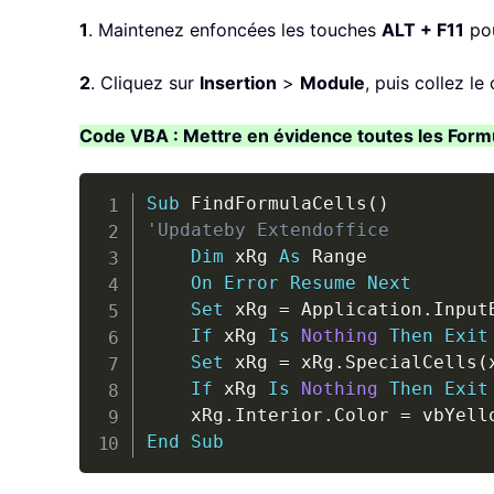
1
. Maintenez enfoncées les touches
ALT + F11
pou
2
. Cliquez sur
Insertion
>
Module
, puis collez l
Code VBA : Mettre en évidence toutes les Form
Sub
 FindFormulaCells
(
)
'Updateby Extendoffice
Dim
 xRg 
As
 Range

On
Error
Resume
Next
Set
 xRg 
=
 Application
.
Input
If
 xRg 
Is
Nothing
Then
Exit
Set
 xRg 
=
 xRg
.
SpecialCells
(
If
 xRg 
Is
Nothing
Then
Exit
    xRg
.
Interior
.
Color 
=
End
Sub