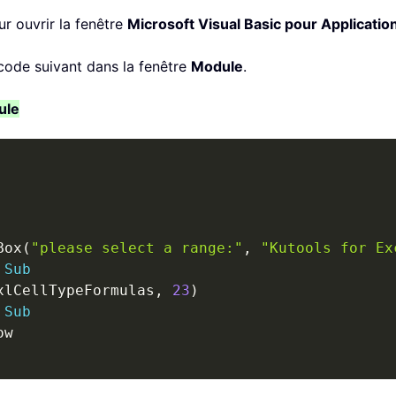
r ouvrir la fenêtre
Microsoft Visual Basic pour Applicatio
e code suivant dans la fenêtre
Module
.
ule
Box
(
"please select a range:"
,
"Kutools for Ex
Sub
xlCellTypeFormulas
,
23
)
Sub