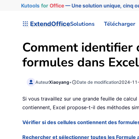
Kutools
for
Office
— Une solution unique, cinq ou
ExtendOffice
Solutions
Télécharger
Comment identifier o
formules dans Excel
Auteur
Xiaoyang
•
Date de modification
2024-11
Si vous travaillez sur une grande feuille de calcu
contiennent, Excel propose-t-il des méthodes simp
Vérifier si des cellules contiennent des formules
Rechercher et sélectionner toutes les Formule 