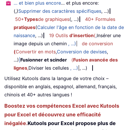
… et bien plus encore
… et plus encore:
(,)
Supprimer des caractères spécifiques
, ...)
|
50+
Types
de graphiques
(, ...)
|
40+ Formules
pratiques
(
Calculer l'âge en fonction de la date de
naissance
, ...)
|
19 Outils
d’insertion
(
,
Insérer une
image depuis un chemin
, ...)
|
de conversion
(
Convertir en mots
,
Conversion de devises
,
...)
|
Fusionner et scinder
(
Fusion avancée des
lignes
,
Diviser les cellules
, ...)
|, ...)
|
Utilisez Kutools dans la langue de votre choix –
disponible en anglais, espagnol, allemand, français,
chinois et 40+ autres langues !
Boostez vos compétences Excel avec Kutools
pour Excel et découvrez une efficacité
inégalée.
Kutools pour Excel propose plus de