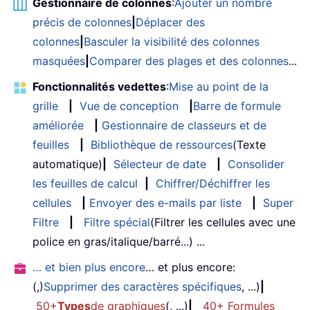
Gestionnaire de colonnes
:
Ajouter un nombre
précis de colonnes
|
Déplacer des
colonnes
|
Basculer la visibilité des colonnes
masquées
|
Comparer des plages et des colonnes
...
Fonctionnalités vedettes
:
Mise au point de la
grille
|
Vue de conception
|
Barre de formule
améliorée
|
Gestionnaire de classeurs et de
feuilles
|
Bibliothèque de ressources
(Texte
automatique)
|
Sélecteur de date
|
Consolider
les feuilles de calcul
|
Chiffrer/Déchiffrer les
cellules
|
Envoyer des e-mails par liste
|
Super
Filtre
|
Filtre spécial
(Filtrer les cellules avec une
police en gras/italique/barré...) ...
… et bien plus encore
… et plus encore:
(,)
Supprimer des caractères spécifiques
, ...)
|
50+
Types
de graphiques
(, ...)
|
40+ Formules