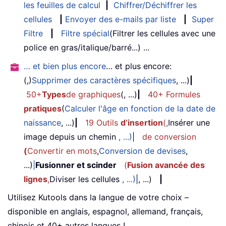
les feuilles de calcul
|
Chiffrer/Déchiffrer les
cellules
|
Envoyer des e-mails par liste
|
Super
Filtre
|
Filtre spécial
(Filtrer les cellules avec une
police en gras/italique/barré...) ...
… et bien plus encore
… et plus encore:
(,)
Supprimer des caractères spécifiques
, ...)
|
50+
Types
de graphiques
(, ...)
|
40+ Formules
pratiques
(
Calculer l'âge en fonction de la date de
naissance
, ...)
|
19 Outils
d’insertion
(
,
Insérer une
image depuis un chemin
, ...)
|
de conversion
(
Convertir en mots
,
Conversion de devises
,
...)
|
Fusionner et scinder
(
Fusion avancée des
lignes
,
Diviser les cellules
, ...)
|, ...)
|
Utilisez Kutools dans la langue de votre choix –
disponible en anglais, espagnol, allemand, français,
chinois et 40+ autres langues !