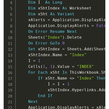
Dim
 I  
As
Long
Dim
 xShtIndex 
As
 Worksheet

Dim
 xSht 
As
Variant
    xAlerts 
=
 Application
.
DisplayAlert
    Application
.
DisplayAlerts 
=
False
On
Error
Resume
Next
    Sheets
(
"Index"
)
.
Delete

On
Error
GoTo
0
Set
 xShtIndex 
=
 Sheets
.
Add
(
Sheets
    xShtIndex
.
Name 
=
"Index"
    I 
=
1
    Cells
(
1
,
1
)
.
Value 
=
"INDEX"
For
Each
 xSht 
In
 ThisWorkbook
.
She
If
 xSht
.
Name 
<
>
"Index"
Then
            I 
=
 I 
+
1
            xShtIndex
.
Hyperlinks
.
Add 
End
If
Next
    Application
.
DisplayAlerts 
=