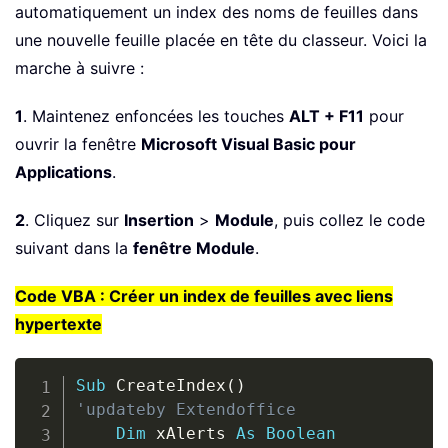
automatiquement un index des noms de feuilles dans
une nouvelle feuille placée en tête du classeur. Voici la
marche à suivre :
1
. Maintenez enfoncées les touches
ALT + F11
pour
ouvrir la fenêtre
Microsoft Visual Basic pour
Applications
.
2
. Cliquez sur
Insertion
>
Module
, puis collez le code
suivant dans la
fenêtre Module
.
Code VBA : Créer un index de feuilles avec liens
hypertexte
Copy
Sub
 CreateIndex
(
)
'updateby Extendoffice
Dim
 xAlerts 
As
Boolean