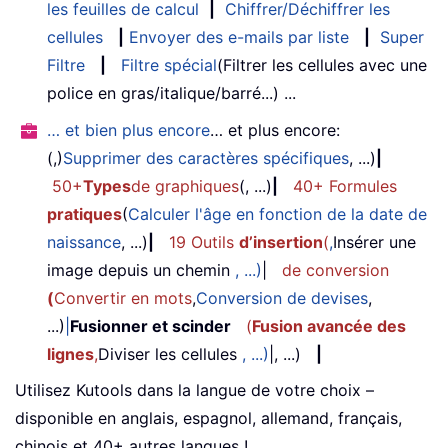
les feuilles de calcul
|
Chiffrer/Déchiffrer les
cellules
|
Envoyer des e-mails par liste
|
Super
Filtre
|
Filtre spécial
(Filtrer les cellules avec une
police en gras/italique/barré...) ...
… et bien plus encore
… et plus encore:
(,)
Supprimer des caractères spécifiques
, ...)
|
50+
Types
de graphiques
(, ...)
|
40+ Formules
pratiques
(
Calculer l'âge en fonction de la date de
naissance
, ...)
|
19 Outils
d’insertion
(
,
Insérer une
image depuis un chemin
, ...)
|
de conversion
(
Convertir en mots
,
Conversion de devises
,
...)
|
Fusionner et scinder
(
Fusion avancée des
lignes
,
Diviser les cellules
, ...)
|, ...)
|
Utilisez Kutools dans la langue de votre choix –
disponible en anglais, espagnol, allemand, français,
chinois et 40+ autres langues !