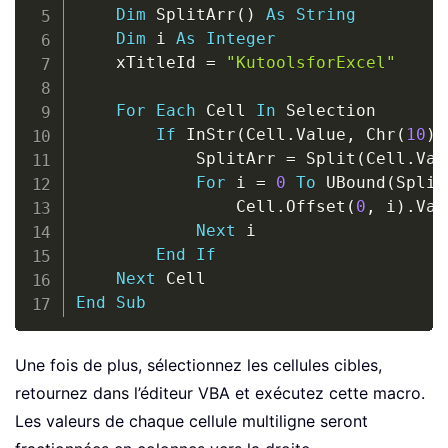
Dim
 SplitArr
(
)
As
String
Dim
 i 
As
Integer
    xTitleId 
=
"KutoolsforExcel"
For
Each
 Cell 
In
 Selection

If
 InStr
(
Cell
.
Value
,
 Chr
(
10
)
)
            SplitArr 
=
 Split
(
Cell
.
Val
For
 i 
=
0
To
 UBound
(
Split
                Cell
.
Offset
(
0
,
 i
)
.
Val
Next
 i

End
If
Next
End
Sub
Une fois de plus, sélectionnez les cellules cibles,
retournez dans l’éditeur VBA et exécutez cette macro.
Les valeurs de chaque cellule multiligne seront