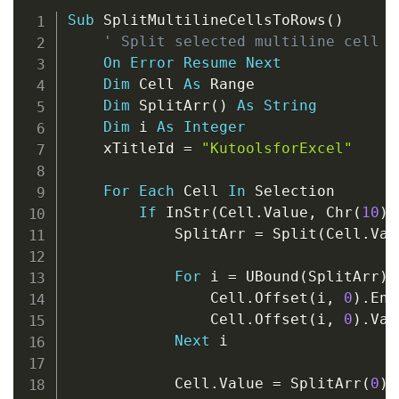
Copy
Sub
 SplitMultilineCellsToRows
(
)
' Split selected multiline cell c
On
Error
Resume
Next
Dim
 Cell 
As
 Range

Dim
 SplitArr
(
)
As
String
Dim
 i 
As
Integer
    xTitleId 
=
"KutoolsforExcel"
For
Each
 Cell 
In
 Selection

If
 InStr
(
Cell
.
Value
,
 Chr
(
10
)
)
            SplitArr 
=
 Split
(
Cell
.
Val
For
 i 
=
 UBound
(
SplitArr
)
                Cell
.
Offset
(
i
,
0
)
.
Ent
                Cell
.
Offset
(
i
,
0
)
.
Val
Next
 i

            Cell
.
Value 
=
 SplitArr
(
0
)