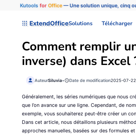
Kutools
for
Office
— Une solution unique, cinq ou
ExtendOffice
Solutions
Télécharger
Comment remplir une
inverse) dans Excel 
Auteur
Siluvia
•
Date de modification
2025-07-2
Généralement, les séries numériques que nous cr
que l’on avance sur une ligne. Cependant, de nom
exemple, vous souhaiterez peut-être créer un com
Dans cet article, nous détaillons plusieurs méth
approches manuelles, basées sur des formules et 