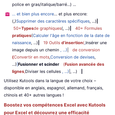
police en gras/italique/barré...) ...
… et bien plus encore
… et plus encore:
(,)
Supprimer des caractères spécifiques
, ...)
|
50+
Types
de graphiques
(, ...)
|
40+ Formules
pratiques
(
Calculer l'âge en fonction de la date de
naissance
, ...)
|
19 Outils
d’insertion
(
,
Insérer une
image depuis un chemin
, ...)
|
de conversion
(
Convertir en mots
,
Conversion de devises
,
...)
|
Fusionner et scinder
(
Fusion avancée des
lignes
,
Diviser les cellules
, ...)
|, ...)
|
Utilisez Kutools dans la langue de votre choix –
disponible en anglais, espagnol, allemand, français,
chinois et 40+ autres langues !
Boostez vos compétences Excel avec Kutools
pour Excel et découvrez une efficacité