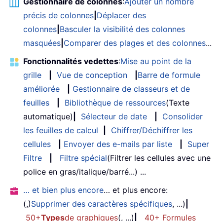
Gestionnaire de colonnes
:
Ajouter un nombre
précis de colonnes
|
Déplacer des
colonnes
|
Basculer la visibilité des colonnes
masquées
|
Comparer des plages et des colonnes
...
Fonctionnalités vedettes
:
Mise au point de la
grille
|
Vue de conception
|
Barre de formule
améliorée
|
Gestionnaire de classeurs et de
feuilles
|
Bibliothèque de ressources
(Texte
automatique)
|
Sélecteur de date
|
Consolider
les feuilles de calcul
|
Chiffrer/Déchiffrer les
cellules
|
Envoyer des e-mails par liste
|
Super
Filtre
|
Filtre spécial
(Filtrer les cellules avec une
police en gras/italique/barré...) ...
… et bien plus encore
… et plus encore:
(,)
Supprimer des caractères spécifiques
, ...)
|
50+
Types
de graphiques
(, ...)
|
40+ Formules