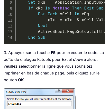
Set
 xRg  
=
 Application
.
InputBox
(
"
If
 xRg 
Is
Nothing
Then
Exit
Sub
For
Each
 xCell 
In
 xRg

			xTxt 
=
 xTxt 
&
 xCell
.
Value
Next
		ActiveSheet
.
PageSetup
.
LeftFoo
End
Sub
3. Appuyez sur la touche
F5
pour exécuter le code. La
boîte de dialogue Kutools pour Excel s’ouvre alors :
veuillez sélectionner la ligne que vous souhaitez
imprimer en bas de chaque page, puis cliquez sur le
bouton
OK
.