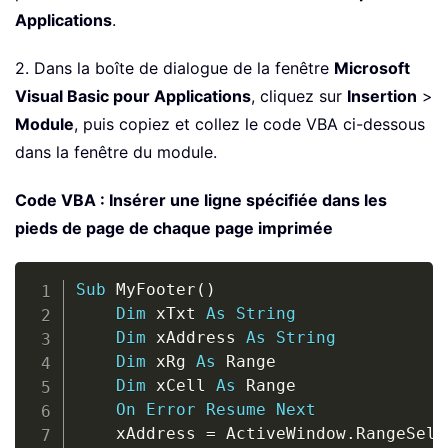
Applications
.
2. Dans la boîte de dialogue de la fenêtre
Microsoft
Visual Basic pour Applications
, cliquez sur
Insertion
>
Module
, puis copiez et collez le code VBA ci-dessous
dans la fenêtre du module.
Code VBA : Insérer une ligne spécifiée dans les
pieds de page de chaque page imprimée
Copy
Sub
 MyFooter
(
)
Dim
 xTxt 
As
String
Dim
 xAddress 
As
String
Dim
 xRg 
As
 Range

Dim
 xCell 
As
 Range

On
Error
Resume
Next
	xAddress 
=
 ActiveWindow
.
RangeSele