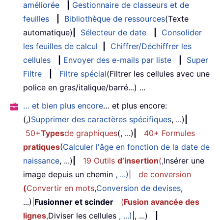
améliorée
|
Gestionnaire de classeurs et de
feuilles
|
Bibliothèque de ressources
(Texte
automatique)
|
Sélecteur de date
|
Consolider
les feuilles de calcul
|
Chiffrer/Déchiffrer les
cellules
|
Envoyer des e-mails par liste
|
Super
Filtre
|
Filtre spécial
(Filtrer les cellules avec une
police en gras/italique/barré...) ...
… et bien plus encore
… et plus encore:
(,)
Supprimer des caractères spécifiques
, ...)
|
50+
Types
de graphiques
(, ...)
|
40+ Formules
pratiques
(
Calculer l'âge en fonction de la date de
naissance
, ...)
|
19 Outils
d’insertion
(
,
Insérer une
image depuis un chemin
, ...)
|
de conversion
(
Convertir en mots
,
Conversion de devises
,
...)
|
Fusionner et scinder
(
Fusion avancée des
lignes
,
Diviser les cellules
, ...)
|, ...)
|