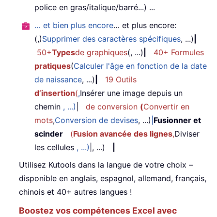
police en gras/italique/barré...) ...
… et bien plus encore
… et plus encore:
(,)
Supprimer des caractères spécifiques
, ...)
|
50+
Types
de graphiques
(, ...)
|
40+ Formules
pratiques
(
Calculer l'âge en fonction de la date
de naissance
, ...)
|
19 Outils
d’insertion
(
,
Insérer une image depuis un
chemin
, ...)
|
de conversion
(
Convertir en
mots
,
Conversion de devises
, ...)
|
Fusionner et
scinder
(
Fusion avancée des lignes
,
Diviser
les cellules
, ...)
|, ...)
|
Utilisez Kutools dans la langue de votre choix –
disponible en anglais, espagnol, allemand, français,
chinois et 40+ autres langues !
Boostez vos compétences Excel avec