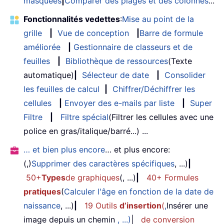
masquées
|
Comparer des plages et des colonnes
...
Fonctionnalités vedettes
:
Mise au point de la
grille
|
Vue de conception
|
Barre de formule
améliorée
|
Gestionnaire de classeurs et de
feuilles
|
Bibliothèque de ressources
(Texte
automatique)
|
Sélecteur de date
|
Consolider
les feuilles de calcul
|
Chiffrer/Déchiffrer les
cellules
|
Envoyer des e-mails par liste
|
Super
Filtre
|
Filtre spécial
(Filtrer les cellules avec une
police en gras/italique/barré...) ...
… et bien plus encore
… et plus encore:
(,)
Supprimer des caractères spécifiques
, ...)
|
50+
Types
de graphiques
(, ...)
|
40+ Formules
pratiques
(
Calculer l'âge en fonction de la date de
naissance
, ...)
|
19 Outils
d’insertion
(
,
Insérer une
image depuis un chemin
, ...)
|
de conversion