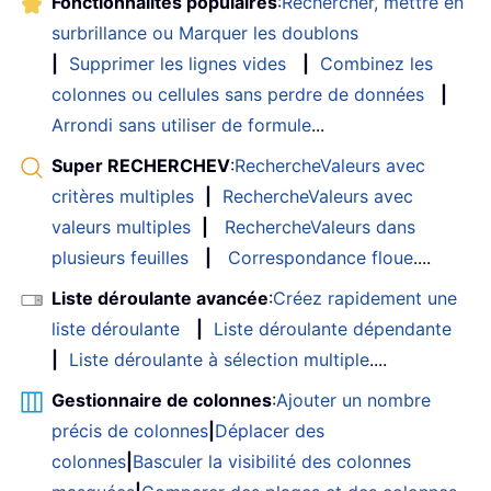
Fonctionnalités populaires
:
Rechercher, mettre en
surbrillance ou Marquer les doublons
|
Supprimer les lignes vides
|
Combinez les
colonnes ou cellules sans perdre de données
|
Arrondi sans utiliser de formule
...
Super RECHERCHEV
:
RechercheValeurs avec
critères multiples
|
RechercheValeurs avec
valeurs multiples
|
RechercheValeurs dans
plusieurs feuilles
|
Correspondance floue
....
Liste déroulante avancée
:
Créez rapidement une
liste déroulante
|
Liste déroulante dépendante
|
Liste déroulante à sélection multiple
....
Gestionnaire de colonnes
:
Ajouter un nombre
précis de colonnes
|
Déplacer des
colonnes
|
Basculer la visibilité des colonnes