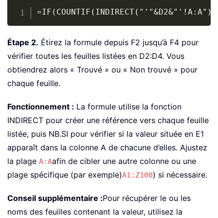
Copy
=IF(COUNTIF(INDIRECT("'"&D2&"'!A:A"),
Étape 2.
Étirez la formule depuis F2 jusqu’à F4 pour
vérifier toutes les feuilles listées en D2:D4. Vous
obtiendrez alors « Trouvé » ou « Non trouvé » pour
chaque feuille.
Fonctionnement :
La formule utilise la fonction
INDIRECT pour créer une référence vers chaque feuille
listée, puis NB.SI pour vérifier si la valeur située en E1
apparaît dans la colonne A de chacune d’elles. Ajustez
la plage
afin de cibler une autre colonne ou une
A:A
plage spécifique (par exemple)
) si nécessaire.
A1:Z100
Conseil supplémentaire :
Pour récupérer le ou les
noms des feuilles contenant la valeur, utilisez la