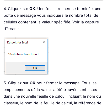
.
Cells
(
xRow
,
2
)
=
"Worksheet"
4. Cliquez sur
OK
. Une fois la recherche terminée, une
.
Cells
(
xRow
,
3
)
=
"Cell"
boîte de message vous indiquera le nombre total de
.
Cells
(
xRow
,
4
)
=
"Text in Ce
Set
 xFso 
=
 CreateObject
(
"Scri
cellules contenant la valeur spécifiée. Voir la capture
Set
 xFld 
=
 xFso
.
GetFolder
(
xSt
d’écran :
        xStrFile 
=
 Dir
(
xStrPath 
&
"\*
Do
While
 xStrFile 
<
>
""
            xBol 
=
False
If
(
xStrPath 
&
"\"
&
 xStr
                xBol 
=
True
Set
 xWb 
=
 xAWB

Else
Set
 xWb 
=
 Workbooks
.
O
End
If
5. Cliquez sur
OK
pour fermer le message. Tous les
For
Each
 xWk 
In
 xWb
.
Works
emplacements où la valeur a été trouvée sont listés
If
 xBol 
And
(
xWk
.
Name
dans une nouvelle feuille de calcul, incluant le nom du
Else
classeur, le nom de la feuille de calcul, la référence de
Set
 xFound 
=
 xWk
.
Used