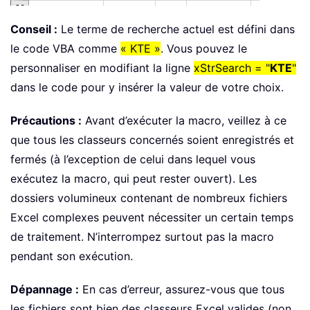
If
Not
 xBol 
Then
Conseil :
Le terme de recherche actuel est défini dans
            xWb
.
Close 
(
False
)
le code VBA comme
« KTE »
. Vous pouvez le
End
If
            xStrFile 
=
 Dir

personnaliser en modifiant la ligne
xStrSearch = "
KTE
"
Loop
dans le code pour y insérer la valeur de votre choix.
.
Columns
(
"A:D"
)
.
EntireColumn
.
End
With
Précautions :
Avant d’exécuter la macro, veillez à ce
    MsgBox xCount 
&
" cells have been
que tous les classeurs concernés soient enregistrés et
ExitHandler
:
fermés (à l’exception de celui dans lequel vous
Set
 xOut 
=
Nothing
exécutez la macro, qui peut rester ouvert). Les
Set
 xWk 
=
Nothing
dossiers volumineux contenant de nombreux fichiers
Set
 xWb 
=
Nothing
Excel complexes peuvent nécessiter un certain temps
Set
 xFld 
=
Nothing
de traitement. N’interrompez surtout pas la macro
Set
 xFso 
=
Nothing
pendant son exécution.
    Application
.
ScreenUpdating 
=
 xUpd
Exit
Sub
Dépannage :
En cas d’erreur, assurez-vous que tous
ErrHandler
:
    MsgBox Err
.
Description
,
 vbExclama
les fichiers sont bien des classeurs Excel valides (non