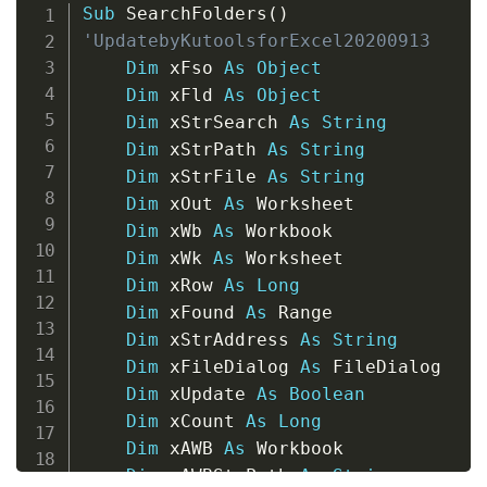
Copy
Sub
 SearchFolders
(
)
'UpdatebyKutoolsforExcel20200913
Dim
 xFso 
As
Object
Dim
 xFld 
As
Object
Dim
 xStrSearch 
As
String
Dim
 xStrPath 
As
String
Dim
 xStrFile 
As
String
Dim
 xOut 
As
 Worksheet

Dim
 xWb 
As
 Workbook

Dim
 xWk 
As
 Worksheet

Dim
 xRow 
As
Long
Dim
 xFound 
As
 Range

Dim
 xStrAddress 
As
String
Dim
 xFileDialog 
As
 FileDialog

Dim
 xUpdate 
As
Boolean
Dim
 xCount 
As
Long
Dim
 xAWB 
As
 Workbook

Dim
 xAWBStrPath 
As
String