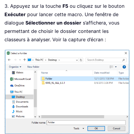
Dim
 xBol 
As
Boolean
3. Appuyez sur la touche
F5
ou cliquez sur le bouton
Set
 xAWB 
=
 ActiveWorkbook

Exécuter
pour lancer cette macro. Une fenêtre de
    xAWBStrPath 
=
 xAWB
.
Path 
&
"\"
&
 x
dialogue
Sélectionner un dossier
s’affichera, vous
On
Error
GoTo
 ErrHandler

permettant de choisir le dossier contenant les
Set
 xFileDialog 
=
 Application
.
Fil
classeurs à analyser. Voir la capture d’écran :
    xFileDialog
.
AllowMultiSelect 
=
Fa
    xFileDialog
.
Title 
=
"Select a for
If
 xFileDialog
.
Show 
=
-
1
Then
        xStrPath 
=
 xFileDialog
.
Select
End
If
If
 xStrPath 
=
""
Then
Exit
Sub
    xStrSearch 
=
"KTE"
    xUpdate 
=
 Application
.
ScreenUpdati
    Application
.
ScreenUpdating 
=
Fals
Set
 xOut 
=
 Worksheets
.
Add

    xRow 
=
1
With
 xOut

.
Cells
(
xRow
,
1
)
=
"Workbook"