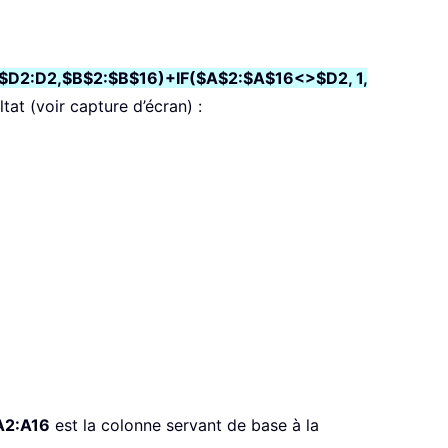
D2:D2,$B$2:$B$16)+IF($A$2:$A$16<>$D2, 1,
tat (voir capture d’écran) :
A2:A16
est la colonne servant de base à la