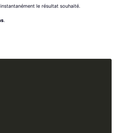
nstantanément le résultat souhaité.
ns
.
Copy