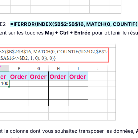
 E2 :
=IFERROR(INDEX($B$2:$B$16, MATCH(0, COUNTIF($
ment sur les touches
Maj + Ctrl + Entrée
pour obtenir le résul
t la colonne dont vous souhaitez transposer les données,