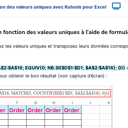
ion des valeurs uniques avec Kutools pour Excel
 fonction des valeurs uniques à l’aide de formul
ez les valeurs uniques et transposez leurs données corresp
$2:$A$16; EQUIV(0; NB.SI($D$1:$D1; $A$2:$A$16); 0))
d
ur obtenir le bon résultat (voir capture d’écran) :