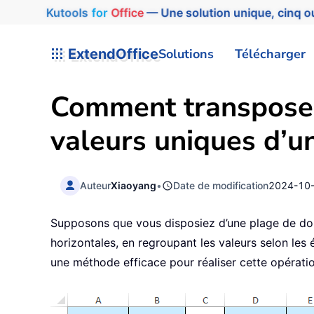
Kutools
for
Office
— Une solution unique, cinq ou
ExtendOffice
Solutions
Télécharger
Comment transposer 
valeurs uniques d’u
Auteur
Xiaoyang
•
Date de modification
2024-10
Supposons que vous disposiez d’une plage de don
horizontales, en regroupant les valeurs selon les 
une méthode efficace pour réaliser cette opérati