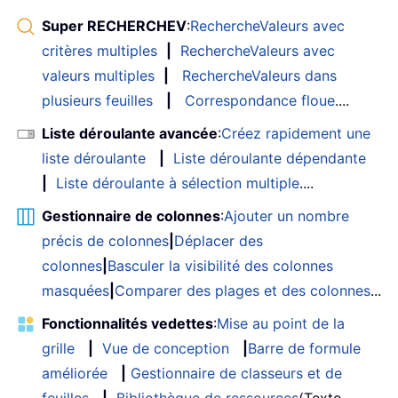
Super RECHERCHEV
:
RechercheValeurs avec
critères multiples
|
RechercheValeurs avec
valeurs multiples
|
RechercheValeurs dans
plusieurs feuilles
|
Correspondance floue
....
Liste déroulante avancée
:
Créez rapidement une
liste déroulante
|
Liste déroulante dépendante
|
Liste déroulante à sélection multiple
....
Gestionnaire de colonnes
:
Ajouter un nombre
précis de colonnes
|
Déplacer des
colonnes
|
Basculer la visibilité des colonnes
masquées
|
Comparer des plages et des colonnes
...
Fonctionnalités vedettes
:
Mise au point de la
grille
|
Vue de conception
|
Barre de formule
améliorée
|
Gestionnaire de classeurs et de
feuilles
|
Bibliothèque de ressources
(Texte