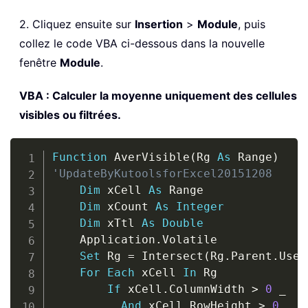
2. Cliquez ensuite sur
Insertion
>
Module
, puis
collez le code VBA ci-dessous dans la nouvelle
fenêtre
Module
.
VBA : Calculer la moyenne uniquement des cellules
visibles ou filtrées.
Copy
Function
 AverVisible
(
Rg 
As
 Range
)
'UpdateByKutoolsforExcel20151208
Dim
 xCell 
As
 Range

Dim
 xCount 
As
Integer
Dim
 xTtl 
As
Double
    Application
.
Volatile

Set
 Rg 
=
 Intersect
(
Rg
.
Parent
.
Used
For
Each
 xCell 
In
 Rg

If
 xCell
.
ColumnWidth 
>
0
_
And
 xCell
.
RowHeight 
>
0
_