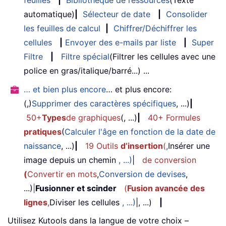
automatique)
|
Sélecteur de date
|
Consolider
les feuilles de calcul
|
Chiffrer/Déchiffrer les
cellules
|
Envoyer des e-mails par liste
|
Super
Filtre
|
Filtre spécial
(Filtrer les cellules avec une
police en gras/italique/barré...) ...
… et bien plus encore
… et plus encore:
(,)
Supprimer des caractères spécifiques
, ...)
|
50+
Types
de graphiques
(, ...)
|
40+ Formules
pratiques
(
Calculer l'âge en fonction de la date de
naissance
, ...)
|
19 Outils
d’insertion
(
,
Insérer une
image depuis un chemin
, ...)
|
de conversion
(
Convertir en mots
,
Conversion de devises
,
...)
|
Fusionner et scinder
(
Fusion avancée des
lignes
,
Diviser les cellules
, ...)
|, ...)
|
Utilisez Kutools dans la langue de votre choix –