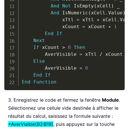
And
Not
 IsEmpty
(
xCell
)
_
And
 IsNumeric
(
xCell
.
Value
)
              xTtl 
=
 xTtl 
+
 xCell
.
Val
              xCount 
=
 xCount 
+
1
End
If
Next
If
 xCount 
>
0
Then
        AverVisible 
=
 xTtl 
/
 xCount

Else
        AverVisible 
=
0
End
If
End
Function
3. Enregistrez le code et fermez la fenêtre
Module
.
Sélectionnez une cellule vide destinée à afficher le
résultat du calcul, saisissez la formule suivante :
=AverVisible(B3:B19)
, puis appuyez sur la touche