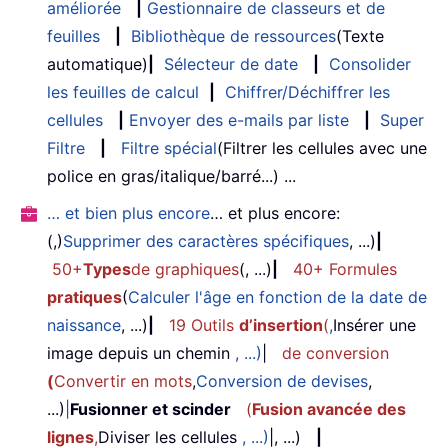
améliorée
|
Gestionnaire de classeurs et de
feuilles
|
Bibliothèque de ressources
(Texte
automatique)
|
Sélecteur de date
|
Consolider
les feuilles de calcul
|
Chiffrer/Déchiffrer les
cellules
|
Envoyer des e-mails par liste
|
Super
Filtre
|
Filtre spécial
(Filtrer les cellules avec une
police en gras/italique/barré...) ...
… et bien plus encore
… et plus encore:
(,)
Supprimer des caractères spécifiques
, ...)
|
50+
Types
de graphiques
(, ...)
|
40+ Formules
pratiques
(
Calculer l'âge en fonction de la date de
naissance
, ...)
|
19 Outils
d’insertion
(
,
Insérer une
image depuis un chemin
, ...)
|
de conversion
(
Convertir en mots
,
Conversion de devises
,
...)
|
Fusionner et scinder
(
Fusion avancée des
lignes
,
Diviser les cellules
, ...)
|, ...)
|