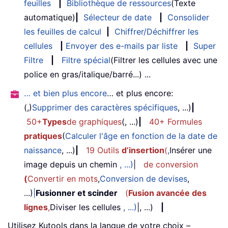
feuilles
|
Bibliothèque de ressources
(Texte
automatique)
|
Sélecteur de date
|
Consolider
les feuilles de calcul
|
Chiffrer/Déchiffrer les
cellules
|
Envoyer des e-mails par liste
|
Super
Filtre
|
Filtre spécial
(Filtrer les cellules avec une
police en gras/italique/barré...) ...
… et bien plus encore
… et plus encore:
(,)
Supprimer des caractères spécifiques
, ...)
|
50+
Types
de graphiques
(, ...)
|
40+ Formules
pratiques
(
Calculer l'âge en fonction de la date de
naissance
, ...)
|
19 Outils
d’insertion
(
,
Insérer une
image depuis un chemin
, ...)
|
de conversion
(
Convertir en mots
,
Conversion de devises
,
...)
|
Fusionner et scinder
(
Fusion avancée des
lignes
,
Diviser les cellules
, ...)
|, ...)
|
Utilisez Kutools dans la langue de votre choix –