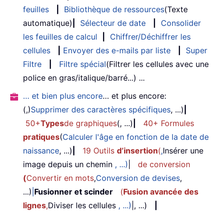
feuilles
|
Bibliothèque de ressources
(Texte
automatique)
|
Sélecteur de date
|
Consolider
les feuilles de calcul
|
Chiffrer/Déchiffrer les
cellules
|
Envoyer des e-mails par liste
|
Super
Filtre
|
Filtre spécial
(Filtrer les cellules avec une
police en gras/italique/barré...) ...
… et bien plus encore
… et plus encore:
(,)
Supprimer des caractères spécifiques
, ...)
|
50+
Types
de graphiques
(, ...)
|
40+ Formules
pratiques
(
Calculer l'âge en fonction de la date de
naissance
, ...)
|
19 Outils
d’insertion
(
,
Insérer une
image depuis un chemin
, ...)
|
de conversion
(
Convertir en mots
,
Conversion de devises
,
...)
|
Fusionner et scinder
(
Fusion avancée des
lignes
,
Diviser les cellules
, ...)
|, ...)
|