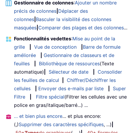
Gestionnaire de colonnes
:
Ajouter un nombre
précis de colonnes
|
Déplacer des
colonnes
|
Basculer la visibilité des colonnes
masquées
|
Comparer des plages et des colonnes
...
Fonctionnalités vedettes
:
Mise au point de la
grille
|
Vue de conception
|
Barre de formule
améliorée
|
Gestionnaire de classeurs et de
feuilles
|
Bibliothèque de ressources
(Texte
automatique)
|
Sélecteur de date
|
Consolider
les feuilles de calcul
|
Chiffrer/Déchiffrer les
cellules
|
Envoyer des e-mails par liste
|
Super
Filtre
|
Filtre spécial
(Filtrer les cellules avec une
police en gras/italique/barré...) ...
… et bien plus encore
… et plus encore:
(,)
Supprimer des caractères spécifiques
, ...)
|
50+
Types
de graphiques
(, ...)
|
40+ Formules