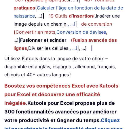
pratiques
(
Calculer l'âge en fonction de la date de
naissance
, ...)
|
19 Outils
d’insertion
(
,
Insérer une
image depuis un chemin
, ...)
|
de conversion
(
Convertir en mots
,
Conversion de devises
,
...)
|
Fusionner et scinder
(
Fusion avancée des
lignes
,
Diviser les cellules
, ...)
|, ...)
|
Utilisez Kutools dans la langue de votre choix –
disponible en anglais, espagnol, allemand, français,
chinois et 40+ autres langues !
Boostez vos compétences Excel avec Kutools
pour Excel et découvrez une efficacité
inégalée.
Kutools pour Excel propose plus de
300 fonctionnalités avancées pour améliorer
votre productivité et Gagner du temps.
Cliquez
ici pour obtenir la fonctionnalité dont vous avez