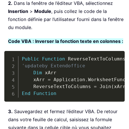
2.
Dans la fenêtre de l’éditeur VBA, sélectionnez
Insertion
>
Module
, puis collez le code de la
fonction définie par l’utilisateur fourni dans la fenêtre
du module.
Code VBA : Inverser la fonction texte en colonnes :
Copy
Public
Function
 ReverseTextToColumns
(
'updateby Extendoffice
Dim
 xArr

    xArr 
=
 Application
.
WorksheetFunct
    ReverseTextToColumns 
=
 Join
(
xArr
,
End
Function
3.
Sauvegardez et fermez l’éditeur VBA. De retour
dans votre feuille de calcul, saisissez la formule
suivante dans la cellule cible où vous souhaitez