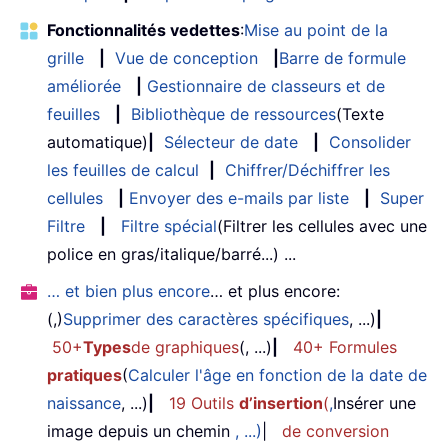
Fonctionnalités vedettes
:
Mise au point de la
grille
|
Vue de conception
|
Barre de formule
améliorée
|
Gestionnaire de classeurs et de
feuilles
|
Bibliothèque de ressources
(Texte
automatique)
|
Sélecteur de date
|
Consolider
les feuilles de calcul
|
Chiffrer/Déchiffrer les
cellules
|
Envoyer des e-mails par liste
|
Super
Filtre
|
Filtre spécial
(Filtrer les cellules avec une
police en gras/italique/barré...) ...
… et bien plus encore
… et plus encore:
(,)
Supprimer des caractères spécifiques
, ...)
|
50+
Types
de graphiques
(, ...)
|
40+ Formules
pratiques
(
Calculer l'âge en fonction de la date de
naissance
, ...)
|
19 Outils
d’insertion
(
,
Insérer une
image depuis un chemin
, ...)
|
de conversion