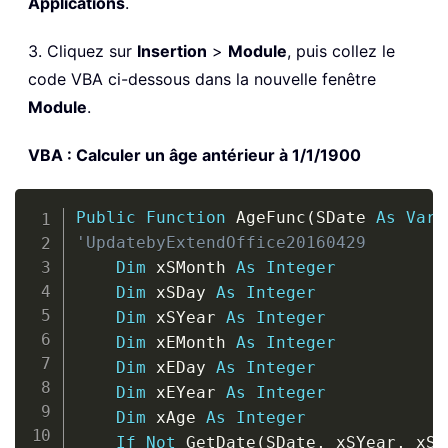
Applications
.
3. Cliquez sur
Insertion
>
Module
, puis collez le
code VBA ci-dessous dans la nouvelle fenêtre
Module
.
VBA : Calculer un âge antérieur à 1/1/1900
Copy
Public
Function
 AgeFunc
(
SDate 
As
Vari
'UpdatebyExtendOffice20160429
Dim
 xSMonth 
As
Integer
Dim
 xSDay 
As
Integer
Dim
 xSYear 
As
Integer
Dim
 xEMonth 
As
Integer
Dim
 xEDay 
As
Integer
Dim
 xEYear 
As
Integer
Dim
 xAge 
As
Integer
If
Not
 GetDate
(
SDate
,
 xSYear
,
 xSM