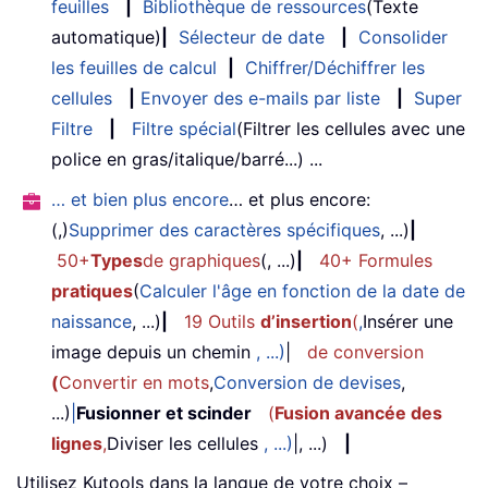
feuilles
|
Bibliothèque de ressources
(Texte
automatique)
|
Sélecteur de date
|
Consolider
les feuilles de calcul
|
Chiffrer/Déchiffrer les
cellules
|
Envoyer des e-mails par liste
|
Super
Filtre
|
Filtre spécial
(Filtrer les cellules avec une
police en gras/italique/barré...) ...
… et bien plus encore
… et plus encore:
(,)
Supprimer des caractères spécifiques
, ...)
|
50+
Types
de graphiques
(, ...)
|
40+ Formules
pratiques
(
Calculer l'âge en fonction de la date de
naissance
, ...)
|
19 Outils
d’insertion
(
,
Insérer une
image depuis un chemin
, ...)
|
de conversion
(
Convertir en mots
,
Conversion de devises
,
...)
|
Fusionner et scinder
(
Fusion avancée des
lignes
,
Diviser les cellules
, ...)
|, ...)
|
Utilisez Kutools dans la langue de votre choix –