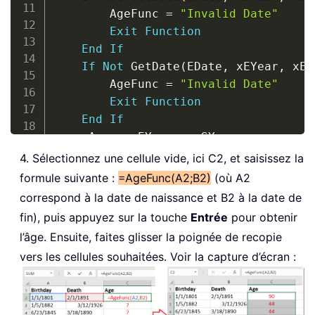
        AgeFunc 
=
"Invalid Date"
Exit
Function
End
If
If
Not
 GetDate
(
EDate
,
 xEYear
,
 xEM
        AgeFunc 
=
"Invalid Date"
Exit
Function
End
If
    xAge 
=
 xEYear 
-
 xSYear

If
 xSMonth 
>
 xEMonth 
Then
4. Sélectionnez une cellule vide, ici C2, et saisissez la
        xAge 
=
 xAge 
-
1
formule suivante :
=AgeFunc(A2;B2)
(où A2
ElseIf
 xSMonth 
=
 xEMonth 
Then
correspond à la date de naissance et B2 à la date de
If
 xSDay 
>
 xEDay 
Then
 xAge 
=
 
fin), puis appuyez sur la touche
Entrée
pour obtenir
End
If
l’âge. Ensuite, faites glisser la poignée de recopie
If
 xAge 
<
0
Then
vers les cellules souhaitées. Voir la capture d’écran :
        AgeFunc 
=
"Invalid Date"
Else
        AgeFunc 
=
 xAge

End
If