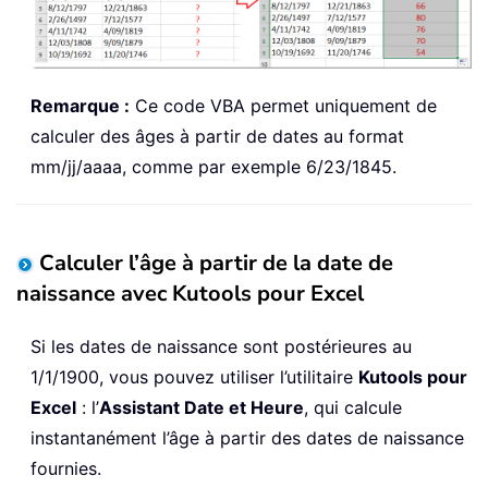
End
Function
Private
Function
 GetDate
(
ByVal
 DateSt
Remarque :
Ce code VBA permet uniquement de
Dim
 I 
As
Long
Dim
 K 
As
Long
calculer des âges à partir de dates au format
    Y 
=
0
mm/jj/aaaa, comme par exemple 6/23/1845.
    M 
=
0
    D 
=
0
    GetDate 
=
True
Calculer l’âge à partir de la date de
On
Error
Resume
Next
naissance avec Kutools pour Excel
    I 
=
 InStr
(
1
,
 DateStr
,
"/"
)
    M 
=
CLng
(
Left
(
DateStr
,
 I 
-
1
)
)
Si les dates de naissance sont postérieures au
    D 
=
CLng
(
Mid
(
DateStr
,
 I 
+
1
,
 InSt
1/1/1900, vous pouvez utiliser l’utilitaire
Kutools pour
    Y 
=
CLng
(
Right
(
DateStr
,
 Len
(
DateS
If
 M 
<
1
Or
 M 
>
12
Or
 D 
<
1
Or
 D 
Excel
: l’
Assistant Date et Heure
, qui calcule
        GetDate 
=
False
instantanément l’âge à partir des dates de naissance
End
If
fournies.
End
Function