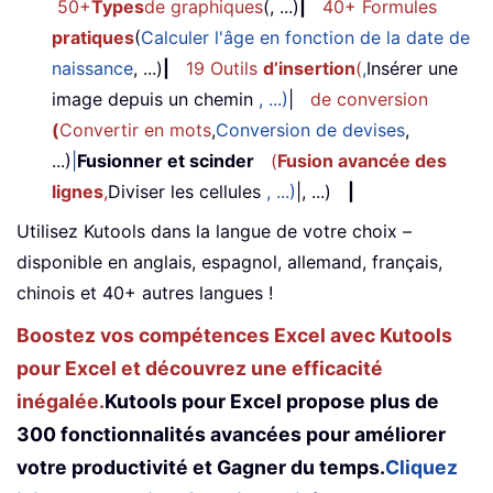
50+
Types
de graphiques
(, ...)
|
40+ Formules
pratiques
(
Calculer l'âge en fonction de la date de
naissance
, ...)
|
19 Outils
d’insertion
(
,
Insérer une
image depuis un chemin
, ...)
|
de conversion
(
Convertir en mots
,
Conversion de devises
,
...)
|
Fusionner et scinder
(
Fusion avancée des
lignes
,
Diviser les cellules
, ...)
|, ...)
|
Utilisez Kutools dans la langue de votre choix –
disponible en anglais, espagnol, allemand, français,
chinois et 40+ autres langues !
Boostez vos compétences Excel avec Kutools
pour Excel et découvrez une efficacité
inégalée.
Kutools pour Excel propose plus de
300 fonctionnalités avancées pour améliorer
votre productivité et Gagner du temps.
Cliquez