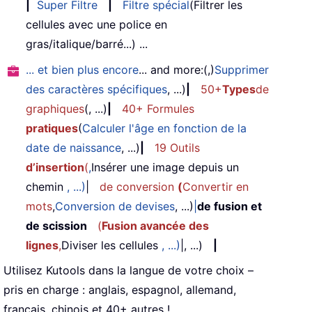
|
Super Filtre
|
Filtre spécial
(Filtrer les
cellules avec une police en
gras/italique/barré...) ...
... et bien plus encore
... and more:(,)
Supprimer
des caractères spécifiques
, ...)
|
50+
Types
de
graphiques
(, ...)
|
40+ Formules
pratiques
(
Calculer l'âge en fonction de la
date de naissance
, ...)
|
19 Outils
d’insertion
(
,
Insérer une image depuis un
chemin
, ...)
|
de conversion
(
Convertir en
mots
,
Conversion de devises
, ...)
|
de fusion et
de scission
(
Fusion avancée des
lignes
,
Diviser les cellules
, ...)
|, ...)
|
Utilisez Kutools dans la langue de votre choix –
pris en charge : anglais, espagnol, allemand,
français, chinois et 40+ autres !