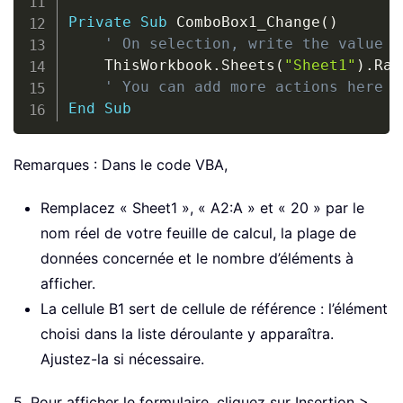
Private
Sub
 ComboBox1_Change
(
)
' On selection, write the value t
    ThisWorkbook
.
Sheets
(
"Sheet1"
)
.
Ran
' You can add more actions here a
End
Sub
Remarques : Dans le code VBA,
Remplacez « Sheet1 », « A2:A » et « 20 » par le
nom réel de votre feuille de calcul, la plage de
données concernée et le nombre d’éléments à
afficher.
La cellule B1 sert de cellule de référence : l’élément
choisi dans la liste déroulante y apparaîtra.
Ajustez-la si nécessaire.
5. Pour afficher le formulaire, cliquez sur Insertion >