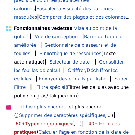
précis de colonnes
|
Déplacer des
colonnes
|
Basculer la visibilité des colonnes
masquées
|
Comparer des plages et des colonnes
...
Fonctionnalités vedettes
:
Mise au point de la
grille
|
Vue de conception
|
Barre de formule
améliorée
|
Gestionnaire de classeurs et de
feuilles
|
Bibliothèque de ressources
(Texte
automatique)
|
Sélecteur de date
|
Consolider
les feuilles de calcul
|
Chiffrer/Déchiffrer les
cellules
|
Envoyer des e-mails par liste
|
Super
Filtre
|
Filtre spécial
(Filtrer les cellules avec une
police en gras/italique/barré...) ...
… et bien plus encore
… et plus encore:
(,)
Supprimer des caractères spécifiques
, ...)
|
50+
Types
de graphiques
(, ...)
|
40+ Formules
pratiques
(
Calculer l'âge en fonction de la date de