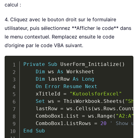
calcul :
4. Cliquez avec le bouton droit sur le formulaire
utilisateur, puis sélectionnez **Afficher le code** dans
le menu contextuel. Remplacez ensuite le code
d’origine par le code VBA suivant.
Copy
Private
Sub
 UserForm_Initialize
(
)
Dim
 ws 
As
 Worksheet

Dim
 lastRow 
As
Long
On
Error
Resume
Next
    xTitleId 
=
"KutoolsforExcel"
Set
 ws 
=
 ThisWorkbook
.
Sheets
(
"She
    lastRow 
=
 ws
.
Cells
(
ws
.
Rows
.
Count
,
    ComboBox1
.
List 
=
 ws
.
Range
(
"A2:A"
    ComboBox1
.
ListRows 
=
20
' Show up
End
Sub