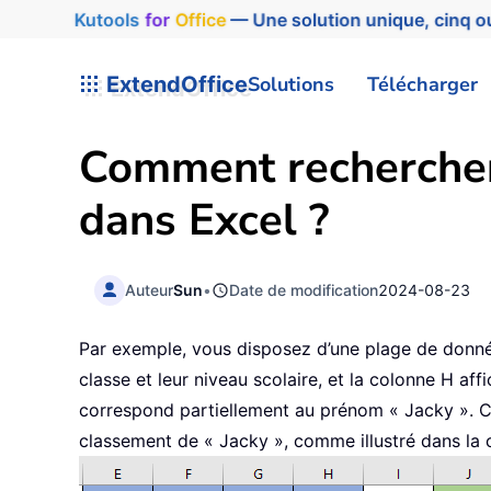
Kutools
for
Office
— Une solution unique, cinq ou
ExtendOffice
Solutions
Télécharger
Comment rechercher
dans Excel ?
Auteur
Sun
•
Date de modification
2024-08-23
Par exemple, vous disposez d’une plage de données
classe et leur niveau scolaire, et la colonne H a
correspond partiellement au prénom « Jacky ». C
classement de « Jacky », comme illustré dans la 