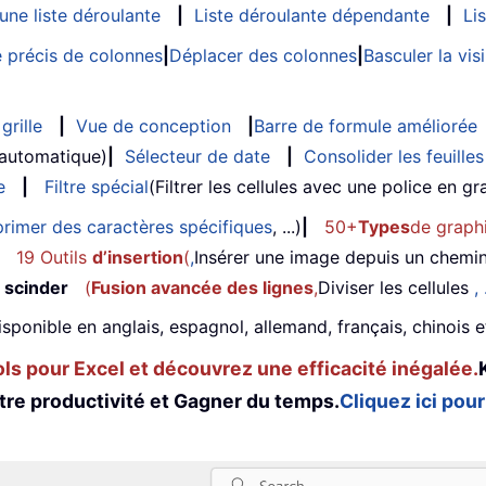
ne liste déroulante
|
Liste déroulante dépendante
|
Li
 précis de colonnes
|
Déplacer des colonnes
|
Basculer la vi
grille
|
Vue de conception
|
Barre de formule améliorée
 automatique)
|
Sélecteur de date
|
Consolider les feuilles
e
|
Filtre spécial
(Filtrer les cellules avec une police en gras
rimer des caractères spécifiques
, ...)
|
50+
Types
de graph
19 Outils
d’insertion
(
,
Insérer une image depuis un chemi
 scinder
(
Fusion avancée des lignes
,
Diviser les cellules
, 
isponible en anglais, espagnol, allemand, français, chinois 
s pour Excel et découvrez une efficacité inégalée.
tre productivité et Gagner du temps.
Cliquez ici pour