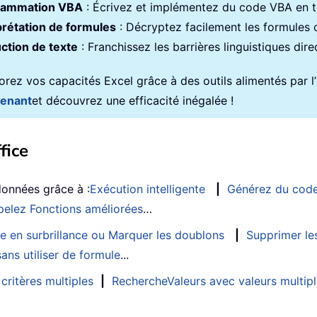
rammation VBA
: Écrivez et implémentez du code VBA en to
prétation de formules
: Décryptez facilement les formules
ction de texte
: Franchissez les barrières linguistiques dir
rez vos capacités Excel grâce à des outils alimentés par l’in
tenant
et découvrez une efficacité inégalée !
fice
données grâce à :
Exécution intelligente
|
Générez du cod
elez Fonctions améliorées
…
e en surbrillance ou Marquer les doublons
|
Supprimer les
ans utiliser de formule
...
critères multiples
|
RechercheValeurs avec valeurs multip