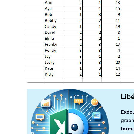
Lib
Exécu
graph
formu