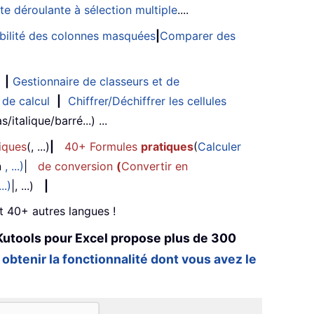
ste déroulante à sélection multiple
....
sibilité des colonnes masquées
|
Comparer des
|
Gestionnaire de classeurs et de
 de calcul
|
Chiffrer/Déchiffrer les cellules
/italique/barré...) ...
iques
(, ...)
|
40+ Formules
pratiques
(
Calculer
n
, ...)
|
de conversion
(
Convertir en
...)
|, ...)
|
et 40+ autres langues !
Kutools pour Excel propose plus de 300
 obtenir la fonctionnalité dont vous avez le