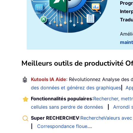
Prog
Inter
Tradu
Amélio
main
Meilleurs outils de productivité Of
🤖
Kutools IA Aide
: Révolutionnez Analyse des 
des données et générez des graphiques
|
App
Fonctionnalités populaires
:
Rechercher, mettr
cellules sans perdre de données
|
Arrondi s
Super RECHERCHEV
:
RechercheValeurs avec 
|
Correspondance floue
....