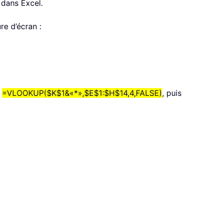
 dans Excel.
re d’écran :
e
=VLOOKUP($K$1&«*»,$E$1:$H$14,4,FALSE)
, puis