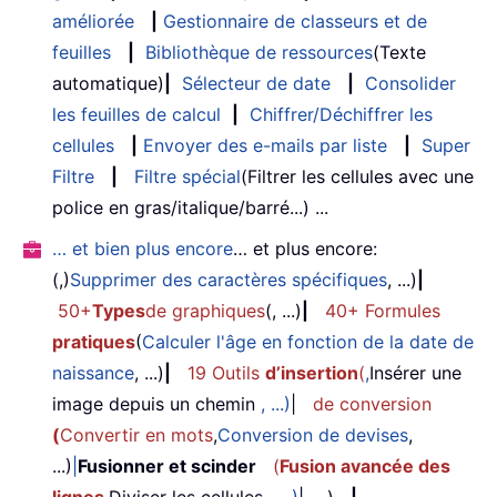
améliorée
|
Gestionnaire de classeurs et de
feuilles
|
Bibliothèque de ressources
(Texte
automatique)
|
Sélecteur de date
|
Consolider
les feuilles de calcul
|
Chiffrer/Déchiffrer les
cellules
|
Envoyer des e-mails par liste
|
Super
Filtre
|
Filtre spécial
(Filtrer les cellules avec une
police en gras/italique/barré...) ...
… et bien plus encore
… et plus encore:
(,)
Supprimer des caractères spécifiques
, ...)
|
50+
Types
de graphiques
(, ...)
|
40+ Formules
pratiques
(
Calculer l'âge en fonction de la date de
naissance
, ...)
|
19 Outils
d’insertion
(
,
Insérer une
image depuis un chemin
, ...)
|
de conversion
(
Convertir en mots
,
Conversion de devises
,
...)
|
Fusionner et scinder
(
Fusion avancée des
lignes
,
Diviser les cellules
, ...)
|, ...)
|