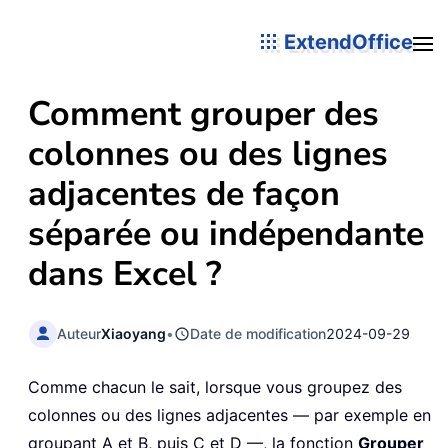
ExtendOffice
Comment grouper des
colonnes ou des lignes
adjacentes de façon
séparée ou indépendante
dans Excel ?
Auteur
Xiaoyang
•
Date de modification
2024-09-29
Comme chacun le sait, lorsque vous groupez des
colonnes ou des lignes adjacentes — par exemple en
groupant A et B, puis C et D —, la fonction
Grouper