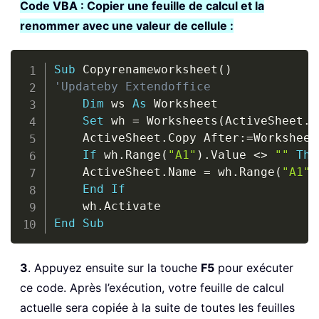
Code VBA : Copier une feuille de calcul et la
renommer avec une valeur de cellule :
Copy
Sub
 Copyrenameworksheet
(
)
'Updateby Extendoffice
Dim
 ws 
As
 Worksheet

Set
 wh 
=
 Worksheets
(
ActiveSheet
.
N
    ActiveSheet
.
Copy After
:
=
Worksheet
If
 wh
.
Range
(
"A1"
)
.
Value 
<
>
""
The
    ActiveSheet
.
Name 
=
 wh
.
Range
(
"A1"
)
End
If
    wh
.
End
Sub
3
. Appuyez ensuite sur la touche
F5
pour exécuter
ce code. Après l’exécution, votre feuille de calcul
actuelle sera copiée à la suite de toutes les feuilles