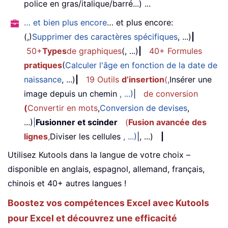
police en gras/italique/barré...) ...
… et bien plus encore
… et plus encore:
(,)
Supprimer des caractères spécifiques
, ...)
|
50+
Types
de graphiques
(, ...)
|
40+ Formules
pratiques
(
Calculer l'âge en fonction de la date de
naissance
, ...)
|
19 Outils
d’insertion
(
,
Insérer une
image depuis un chemin
, ...)
|
de conversion
(
Convertir en mots
,
Conversion de devises
,
...)
|
Fusionner et scinder
(
Fusion avancée des
lignes
,
Diviser les cellules
, ...)
|, ...)
|
Utilisez Kutools dans la langue de votre choix –
disponible en anglais, espagnol, allemand, français,
chinois et 40+ autres langues !
Boostez vos compétences Excel avec Kutools
pour Excel et découvrez une efficacité