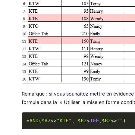
Remarque : si vous souhaitez mettre en évidence le
formule dans la
« Utiliser la mise en forme condit
=
AND
(
$A2
<>
"KTE"
,
$B2
<
100
,
$B2
<>
""
)