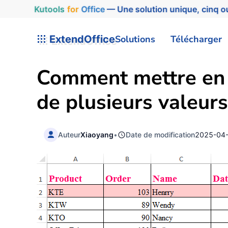
Kutools
for
Office
— Une solution unique, cinq ou
ExtendOffice
Solutions
Télécharger
Comment mettre en s
de plusieurs valeurs
Auteur
Xiaoyang
•
Date de modification
2025-04