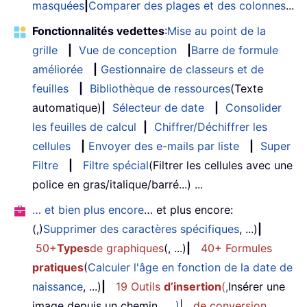
masquées
|
Comparer des plages et des colonnes
...
Fonctionnalités vedettes
:
Mise au point de la
grille
|
Vue de conception
|
Barre de formule
améliorée
|
Gestionnaire de classeurs et de
feuilles
|
Bibliothèque de ressources
(Texte
automatique)
|
Sélecteur de date
|
Consolider
les feuilles de calcul
|
Chiffrer/Déchiffrer les
cellules
|
Envoyer des e-mails par liste
|
Super
Filtre
|
Filtre spécial
(Filtrer les cellules avec une
police en gras/italique/barré...) ...
… et bien plus encore
… et plus encore:
(,)
Supprimer des caractères spécifiques
, ...)
|
50+
Types
de graphiques
(, ...)
|
40+ Formules
pratiques
(
Calculer l'âge en fonction de la date de
naissance
, ...)
|
19 Outils
d’insertion
(
,
Insérer une
image depuis un chemin
, ...)
|
de conversion