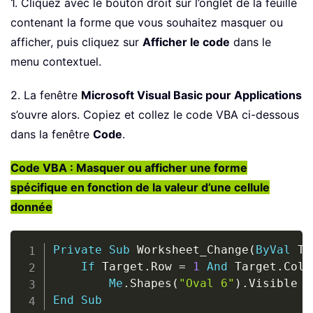
1. Cliquez avec le bouton droit sur l’onglet de la feuille
contenant la forme que vous souhaitez masquer ou
afficher, puis cliquez sur
Afficher le code
dans le
menu contextuel.
2. La fenêtre
Microsoft Visual Basic pour Applications
s’ouvre alors. Copiez et collez le code VBA ci-dessous
dans la fenêtre
Code
.
Code VBA : Masquer ou afficher une forme
spécifique en fonction de la valeur d’une cellule
donnée
Copy
Private
Sub
 Worksheet_Change
(
ByVal
 Ta
If
 Target
.
Row 
=
1
And
 Target
.
Colu
Me
.
Shapes
(
"Oval 6"
)
.
Visible 
=
End
Sub