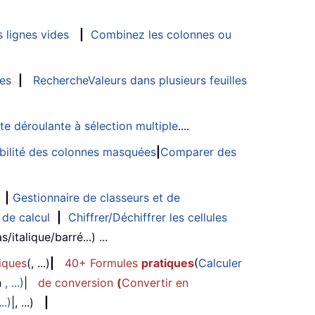
 lignes vides
|
Combinez les colonnes ou
les
|
RechercheValeurs dans plusieurs feuilles
ste déroulante à sélection multiple
....
sibilité des colonnes masquées
|
Comparer des
|
Gestionnaire de classeurs et de
 de calcul
|
Chiffrer/Déchiffrer les cellules
/italique/barré...) ...
iques
(, ...)
|
40+ Formules
pratiques
(
Calculer
n
, ...)
|
de conversion
(
Convertir en
...)
|, ...)
|