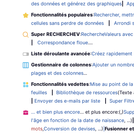
des données et générez des graphiques
|
App
Fonctionnalités populaires
:
Rechercher, mettr
cellules sans perdre de données
|
Arrondi s
Super RECHERCHEV
:
RechercheValeurs avec 
|
Correspondance floue
....
Liste déroulante avancée
:
Créez rapidement u
Gestionnaire de colonnes
:
Ajouter un nombre
plages et des colonnes
...
Fonctionnalités vedettes
:
Mise au point de la 
feuilles
|
Bibliothèque de ressources
(Texte
|
Envoyer des e-mails par liste
|
Super Filtr
… et bien plus encore
… et plus encore:(,)
Supp
l'âge en fonction de la date de naissance
, ...)
|
mots
,
Conversion de devises
, ...)
|
Fusionner et