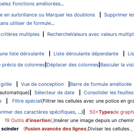
elez Fonctions améliorées
…
e en surbrillance ou Marquer les doublons
|
Supprimer les
ans utiliser de formule
...
critères multiples
|
RechercheValeurs avec valeurs multip
ne liste déroulante
|
Liste déroulante dépendante
|
Li
 précis de colonnes
|
Déplacer des colonnes
|
Basculer la vi
grille
|
Vue de conception
|
Barre de formule améliorée
 automatique)
|
Sélecteur de date
|
Consolider les feuilles
e
|
Filtre spécial
(Filtrer les cellules avec une police en gras
rimer des caractères spécifiques
, ...)
|
50+
Types
de graph
19 Outils
d’insertion
(
,
Insérer une image depuis un chemi
 scinder
(
Fusion avancée des lignes
,
Diviser les cellules
, 