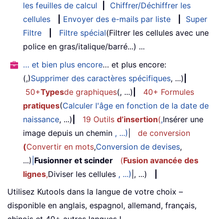
les feuilles de calcul
|
Chiffrer/Déchiffrer les
cellules
|
Envoyer des e-mails par liste
|
Super
Filtre
|
Filtre spécial
(Filtrer les cellules avec une
police en gras/italique/barré...) ...
… et bien plus encore
… et plus encore:
(,)
Supprimer des caractères spécifiques
, ...)
|
50+
Types
de graphiques
(, ...)
|
40+ Formules
pratiques
(
Calculer l'âge en fonction de la date de
naissance
, ...)
|
19 Outils
d’insertion
(
,
Insérer une
image depuis un chemin
, ...)
|
de conversion
(
Convertir en mots
,
Conversion de devises
,
...)
|
Fusionner et scinder
(
Fusion avancée des
lignes
,
Diviser les cellules
, ...)
|, ...)
|
Utilisez Kutools dans la langue de votre choix –
disponible en anglais, espagnol, allemand, français,
chinois et 40+ autres langues !