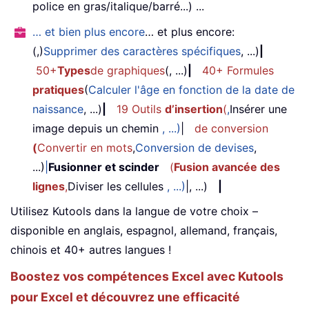
police en gras/italique/barré...) ...
… et bien plus encore
… et plus encore:
(,)
Supprimer des caractères spécifiques
, ...)
|
50+
Types
de graphiques
(, ...)
|
40+ Formules
pratiques
(
Calculer l'âge en fonction de la date de
naissance
, ...)
|
19 Outils
d’insertion
(
,
Insérer une
image depuis un chemin
, ...)
|
de conversion
(
Convertir en mots
,
Conversion de devises
,
...)
|
Fusionner et scinder
(
Fusion avancée des
lignes
,
Diviser les cellules
, ...)
|, ...)
|
Utilisez Kutools dans la langue de votre choix –
disponible en anglais, espagnol, allemand, français,
chinois et 40+ autres langues !
Boostez vos compétences Excel avec Kutools
pour Excel et découvrez une efficacité