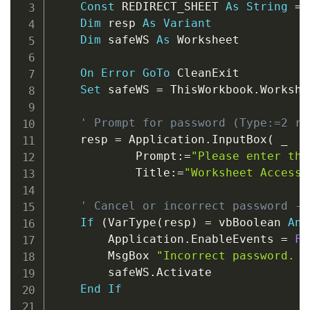
Const
 REDIRECT_SHEET 
As
String
=
Dim
 resp 
As
Variant
Dim
 safeWS 
As
 Worksheet

On
Error
GoTo
 CleanExit

Set
 safeWS 
=
 ThisWorkbook
.
Workshe
' Prompt for password (Type:=2 re
    resp 
=
 Application
.
InputBox
(
_
            Prompt
:
=
"Please enter the
            Title
:
=
"Worksheet Access"
' Cancel or incorrect password ->
If
(
VarType
(
resp
)
=
 vbBoolean 
And
        Application
.
EnableEvents 
=
Fa
        MsgBox 
"Incorrect password. A
        safeWS
.
Activate

End
If