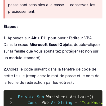
passe sont sensibles à la casse — conservez-les
précieusement.
Étapes :
1.
Appuyez sur
Alt + F11
pour ouvrir l’éditeur VBA.
Dans le nœud
Microsoft Excel Objets
, double-cliquez
sur la feuille que vous souhaitez protéger (et non sur
un module standard).
2.
Collez le code suivant dans la fenêtre de code de
cette feuille (remplacez le mot de passe et le nom de
la feuille de redirection par les vôtres) :
Copy
Private
Sub
 Worksheet_Activate
(
)
Const
 PWD 
As
String
=
"YourPasswo