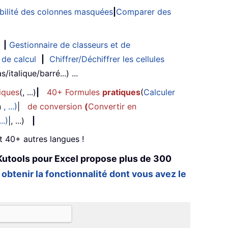
sibilité des colonnes masquées
|
Comparer des
|
Gestionnaire de classeurs et de
 de calcul
|
Chiffrer/Déchiffrer les cellules
/italique/barré...) ...
iques
(, ...)
|
40+ Formules
pratiques
(
Calculer
n
, ...)
|
de conversion
(
Convertir en
...)
|, ...)
|
et 40+ autres langues !
Kutools pour Excel propose plus de 300
 obtenir la fonctionnalité dont vous avez le