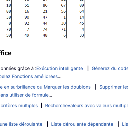
fice
données grâce à :
Exécution intelligente
|
Générez du cod
elez Fonctions améliorées
…
e en surbrillance ou Marquer les doublons
|
Supprimer les
ans utiliser de formule
...
critères multiples
|
RechercheValeurs avec valeurs multip
ne liste déroulante
|
Liste déroulante dépendante
|
Li