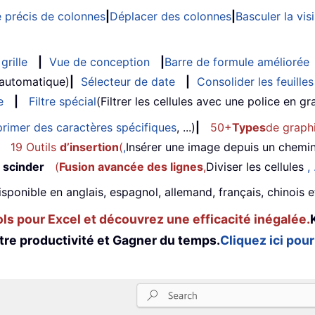
 précis de colonnes
|
Déplacer des colonnes
|
Basculer la vi
grille
|
Vue de conception
|
Barre de formule améliorée
 automatique)
|
Sélecteur de date
|
Consolider les feuilles
e
|
Filtre spécial
(Filtrer les cellules avec une police en gras
rimer des caractères spécifiques
, ...)
|
50+
Types
de graph
19 Outils
d’insertion
(
,
Insérer une image depuis un chemi
 scinder
(
Fusion avancée des lignes
,
Diviser les cellules
, 
isponible en anglais, espagnol, allemand, français, chinois 
s pour Excel et découvrez une efficacité inégalée.
tre productivité et Gagner du temps.
Cliquez ici pour