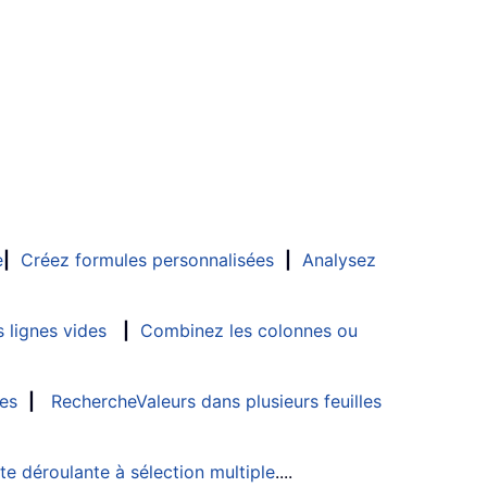
e
|
Créez formules personnalisées
|
Analysez
 lignes vides
|
Combinez les colonnes ou
les
|
RechercheValeurs dans plusieurs feuilles
ste déroulante à sélection multiple
....