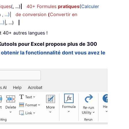
iques
(, ...)
|
40+ Formules
pratiques
(
Calculer
n
, ...)
|
de conversion
(
Convertir en
...)
|, ...)
|
et 40+ autres langues !
Kutools pour Excel propose plus de 300
 obtenir la fonctionnalité dont vous avez le