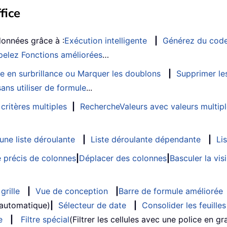
fice
données grâce à :
Exécution intelligente
|
Générez du cod
elez Fonctions améliorées
…
e en surbrillance ou Marquer les doublons
|
Supprimer les
ans utiliser de formule
...
critères multiples
|
RechercheValeurs avec valeurs multip
ne liste déroulante
|
Liste déroulante dépendante
|
Li
 précis de colonnes
|
Déplacer des colonnes
|
Basculer la vi
grille
|
Vue de conception
|
Barre de formule améliorée
 automatique)
|
Sélecteur de date
|
Consolider les feuilles
e
|
Filtre spécial
(Filtrer les cellules avec une police en gras