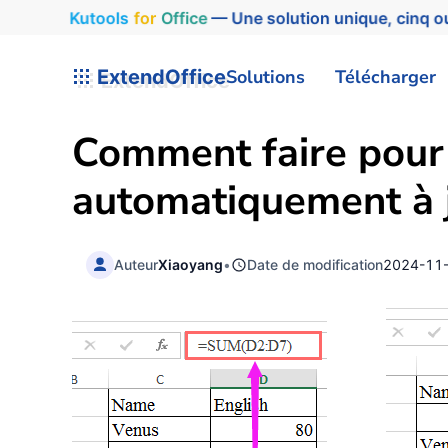
Kutools
for
Office
— Une solution unique, cinq ou
ExtendOffice
Solutions
Télécharger
Comment faire pour 
automatiquement à j
Auteur
Xiaoyang
•
Date de modification
2024-11