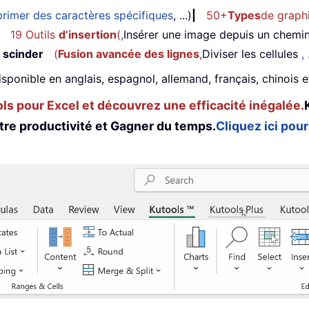
rimer des caractères spécifiques
, ...)
|
50+
Types
de graph
19 Outils
d’insertion
(
,
Insérer une image depuis un chemi
 scinder
(
Fusion avancée des lignes
,
Diviser les cellules
, 
isponible en anglais, espagnol, allemand, français, chinois 
s pour Excel et découvrez une efficacité inégalée.
tre productivité et Gagner du temps.
Cliquez ici pour