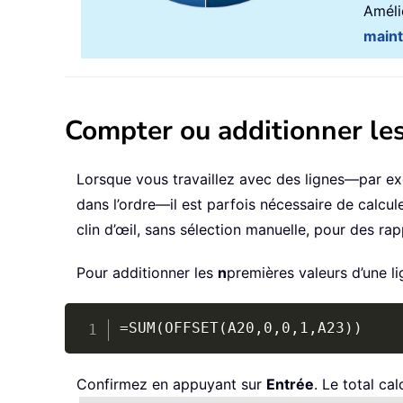
Amélio
main
Compter ou additionner les
Lorsque vous travaillez avec des lignes—par e
dans l’ordre—il est parfois nécessaire de calc
clin d’œil, sans sélection manuelle, pour des ra
Pour additionner les
n
premières valeurs d’une li
=SUM(OFFSET(A20,0,0,1,A23))
Confirmez en appuyant sur
Entrée
. Le total ca