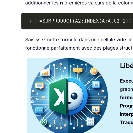
additionner les
n
premières valeurs de la colonn
=SUMPRODUCT(A2:INDEX(A:A,C2+1))
Saisissez cette formule dans une cellule vide. Ic
fonctionne parfaitement avec des plages struct
Lib
Exécu
graph
formu
Prog
Inter
Tradu