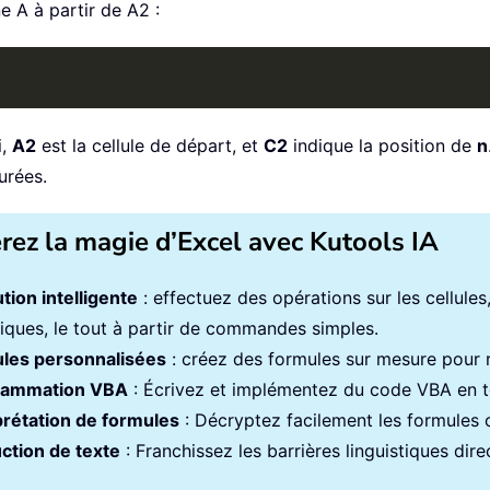
e A à partir de A2 :
i,
A2
est la cellule de départ, et
C2
indique la position de
n
urées.
érez la magie d’Excel avec Kutools IA
tion intelligente
: effectuez des opérations sur les cellule
iques, le tout à partir de commandes simples.
les personnalisées
: créez des formules sur mesure pour ra
rammation VBA
: Écrivez et implémentez du code VBA en to
prétation de formules
: Décryptez facilement les formules
ction de texte
: Franchissez les barrières linguistiques dir