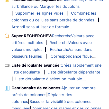
surbrillance ou Marquer les doublons
|
Supprimer les lignes vides
|
Combinez les
colonnes ou cellules sans perdre de données
|
Arrondi sans utiliser de formule
...
Super RECHERCHEV
:
RechercheValeurs avec
critères multiples
|
RechercheValeurs avec
valeurs multiples
|
RechercheValeurs dans
plusieurs feuilles
|
Correspondance floue
....
Liste déroulante avancée
:
Créez rapidement une
liste déroulante
|
Liste déroulante dépendante
|
Liste déroulante à sélection multiple
....
Gestionnaire de colonnes
:
Ajouter un nombre
précis de colonnes
|
Déplacer des
colonnes
|
Basculer la visibilité des colonnes
masquées
|
Comparer des plages et des colonnes
...