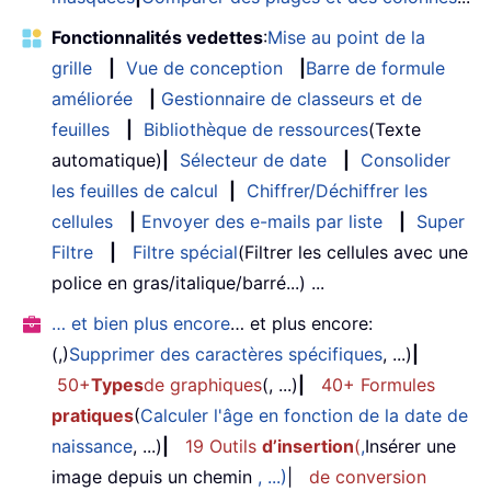
Fonctionnalités vedettes
:
Mise au point de la
grille
|
Vue de conception
|
Barre de formule
améliorée
|
Gestionnaire de classeurs et de
feuilles
|
Bibliothèque de ressources
(Texte
automatique)
|
Sélecteur de date
|
Consolider
les feuilles de calcul
|
Chiffrer/Déchiffrer les
cellules
|
Envoyer des e-mails par liste
|
Super
Filtre
|
Filtre spécial
(Filtrer les cellules avec une
police en gras/italique/barré...) ...
… et bien plus encore
… et plus encore:
(,)
Supprimer des caractères spécifiques
, ...)
|
50+
Types
de graphiques
(, ...)
|
40+ Formules
pratiques
(
Calculer l'âge en fonction de la date de
naissance
, ...)
|
19 Outils
d’insertion
(
,
Insérer une
image depuis un chemin
, ...)
|
de conversion